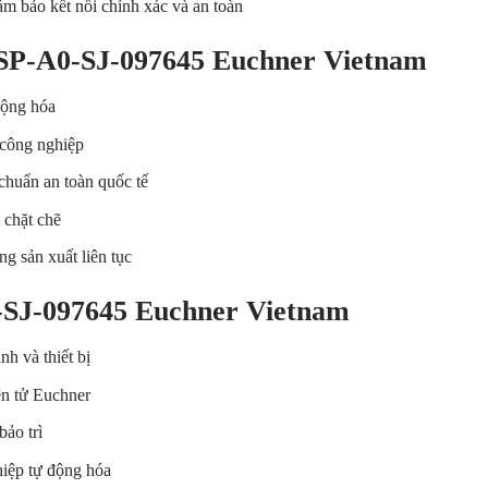
m bảo kết nối chính xác và an toàn
-SP-A0-SJ-097645 Euchner Vietnam
động hóa
 công nghiệp
chuẩn an toàn quốc tế
 chặt chẽ
g sản xuất liên tục
-SJ-097645 Euchner Vietnam
h và thiết bị
ện tử Euchner
bảo trì
hiệp tự động hóa