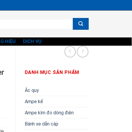
Ms. Vi - 0834865582
G HIỆU
DỊCH VỤ
er
DANH MỤC SẢN PHẨM
Ắc quy
Ampe kế
Ampe kìm đo dòng điện
Bánh xe dẫn cáp
iệt