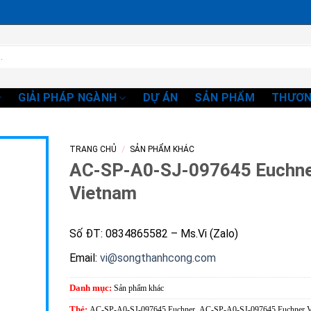
GIẢI PHÁP NGÀNH
DỰ ÁN
SẢN PHẨM
THƯƠN
/
TRANG CHỦ
SẢN PHẨM KHÁC
AC-SP-A0-SJ-097645 Euchn
Vietnam
Số ĐT: 0834865582 – Ms.Vi (Zalo)
Email:
vi@songthanhcong.com
Danh mục:
Sản phẩm khác
Thẻ:
AC-SP-A0-SJ-097645 Euchner
,
AC-SP-A0-SJ-097645 Euchner V