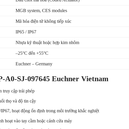
MGB system, CES modules
Mã hóa điện tử không tiếp xúc
IP65 / IP67
Nhựa kỹ thuật hoặc hợp kim nhôm
–25°C đến +55°C
Euchner – Germany
SP-A0-SJ-097645 Euchner Vietnam
 truy cập trái phép
uổi thọ và độ tin cậy
/IP67, hoạt động ổn định trong môi trường khắc nghiệt
inh hoạt vào tay cầm hoặc cánh cửa máy