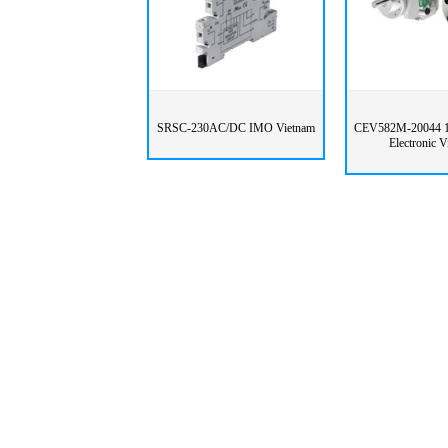
SRSC-230AC/DC IMO Vietnam
CEV582M-20044 1
Electronic 