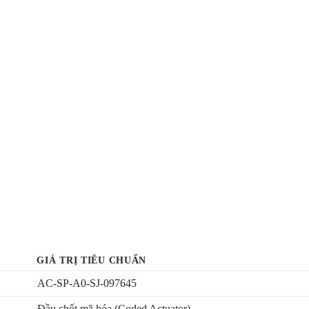
GIÁ TRỊ TIÊU CHUẨN
AC-SP-A0-SJ-097645
Đầu chốt mã hóa (Coded Actuator)