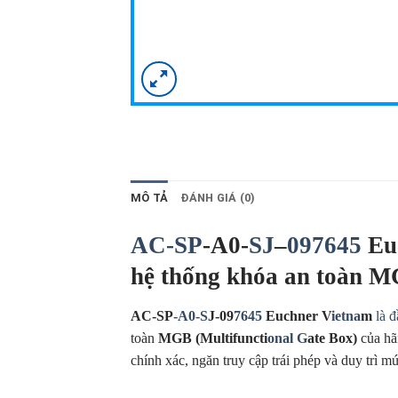
MÔ TẢ
ĐÁNH GIÁ (0)
AC-SP
-A0-
SJ
–
097645
Euc
hệ thống khóa an toàn 
AC-SP
-A0-S
J-09
7645
Euchner V
ietna
m
là 
toàn
MGB (Multifuncti
onal G
ate Box)
của h
chính xác, ngăn truy cập trái phép và duy trì 