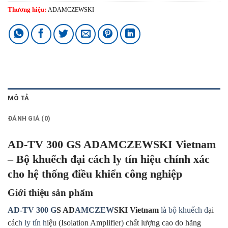
Thương hiệu:
ADAMCZEWSKI
MÔ TẢ
ĐÁNH GIÁ (0)
AD-TV 300 GS ADAMCZEWSKI Vietnam
– Bộ khuếch đại cách ly tín hiệu chính xác
cho hệ thống điều khiển công nghiệp
Giới thiệu sản phẩm
AD-TV 300 G
S AD
AMCZEW
SKI Vietnam
là bộ khuếch đ
ại
các
h ly tín h
iệu (Isolation Amplifier) chất lượng cao do hãng