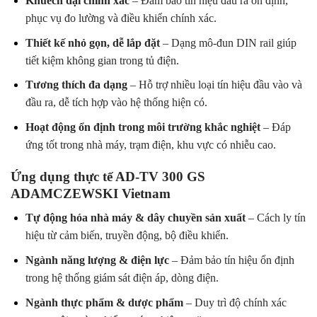
Khuếch đại chính xác
– Đảm bảo tín hiệu đầu ra ổn định,
phục vụ đo lường và điều khiển chính xác.
Thiết kế nhỏ gọn, dễ lắp đặt
– Dạng mô-đun DIN rail giúp
tiết kiệm không gian trong tủ điện.
Tương thích đa dạng
– Hỗ trợ nhiều loại tín hiệu đầu vào và
đầu ra, dễ tích hợp vào hệ thống hiện có.
Hoạt động ổn định trong môi trường khắc nghiệt
– Đáp
ứng tốt trong nhà máy, trạm điện, khu vực có nhiễu cao.
Ứng dụng thực tế AD-TV 300 GS
ADAMCZEWSKI Vietnam
Tự động hóa nhà máy & dây chuyền sản xuất
– Cách ly tín
hiệu từ cảm biến, truyền động, bộ điều khiển.
Ngành năng lượng & điện lực
– Đảm bảo tín hiệu ổn định
trong hệ thống giám sát điện áp, dòng điện.
Ngành thực phẩm & dược phẩm
– Duy trì độ chính xác