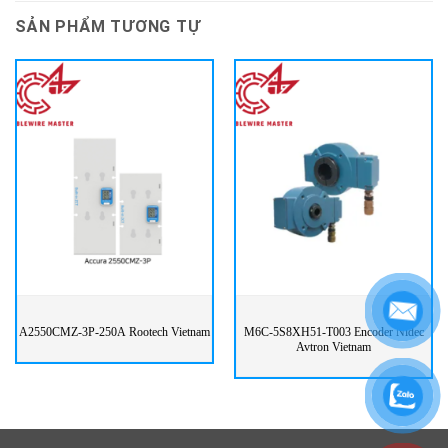
SẢN PHẨM TƯƠNG TỰ
A2550CMZ-3P-250A Rootech Vietnam
M6C-5S8XH51-T003 Encoder Nidec
Avtron Vietnam