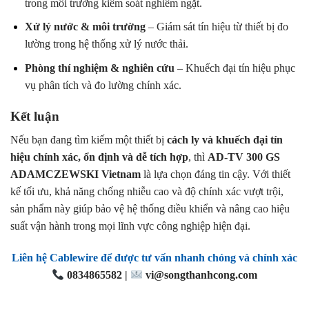
trong môi trường kiểm soát nghiêm ngặt.
Xử lý nước & môi trường
– Giám sát tín hiệu từ thiết bị đo
lường trong hệ thống xử lý nước thải.
Phòng thí nghiệm & nghiên cứu
– Khuếch đại tín hiệu phục
vụ phân tích và đo lường chính xác.
Kết luận
Nếu bạn đang tìm kiếm một thiết bị
cách ly và khuếch đại tín
hiệu chính xác, ổn định và dễ tích hợp
, thì
AD-TV 300 GS
ADAMCZEWSKI Vietnam
là lựa chọn đáng tin cậy. Với thiết
kế tối ưu, khả năng chống nhiễu cao và độ chính xác vượt trội,
sản phẩm này giúp bảo vệ hệ thống điều khiển và nâng cao hiệu
suất vận hành trong mọi lĩnh vực công nghiệp hiện đại.
Liên hệ Cablewire để được tư vấn nhanh chóng và chính xác
0834865582 |
vi@songthanhcong.com