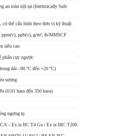
 an toàn nội tại (Intrinsically Safe
 có thể cấu hình theo đơn vị kỹ thuật
, ppm(v), ppb(v), g/m³, lb/MMSCF
m siêu cao
 phân cực ngược
trong dải –90 °C đến +20 °C)
iểm sương
Pa (0.01 bara đến 350 bara)
ông ngưng tụ
 – Ex ia IIC T4 Ga / Ex ia IIIC T200
 EN 60079-11:2012 / BS EN IEC