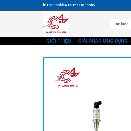
Bỏ
https://cablewire-master.com/
qua
nội
Tìm
dung
kiếm:
GIỚI THIỆU
GIẢI PHÁP ỨNG DỤNG