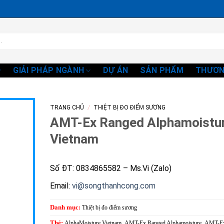
GIẢI PHÁP NGÀNH
DỰ ÁN
SẢN PHẨM
THƯƠN
/
TRANG CHỦ
THIỆT BỊ ĐO ĐIỂM SƯƠNG
AMT-Ex Ranged Alphamoistu
Vietnam
Số ĐT: 0834865582 – Ms.Vi (Zalo)
Email:
vi@songthanhcong.com
Danh mục:
Thiệt bị đo điểm sương
Thẻ:
AlphaMoisture Vietnam
,
AMT-Ex Ranged Alphamoisture
,
AMT-E