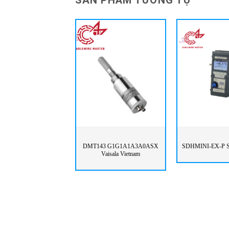
SẢN PHẨM TƯƠNG TỰ
DMT143 G1G1A1A3A0ASX
SDHMINI-EX-P S
Vaisala Vietnam