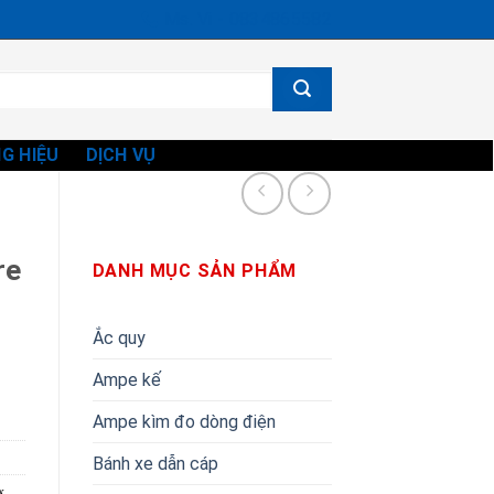
Ms. Vi - 0834865582
G HIỆU
DỊCH VỤ
re
DANH MỤC SẢN PHẨM
Ắc quy
Ampe kế
Ampe kìm đo dòng điện
Bánh xe dẫn cáp
x