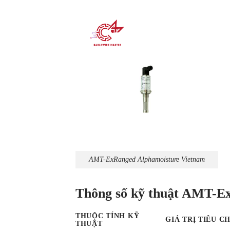
AMT-ExRanged Alphamoisture Vietnam
Thông số kỹ thuật AMT-E
THUỘC TÍNH KỸ
GIÁ TRỊ TIÊU C
THUẬT