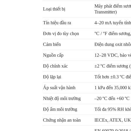
Máy phát điểm sương
Loại thiết bị
Transmitter)
Tín hiệu đầu ra
4–20 mA tuyến tính,
Đơn vị đo tùy chọn
°C / °F điểm sương
Cảm biến
Điện dung oxit nhô
Nguồn cấp
12–28 VDC, bảo vệ
Độ chính xác
±2 °C điểm sương (
Độ lặp lại
Tốt hơn ±0.3 °C đ
Áp suất vận hành
1 kPa đến 35,000 k
Nhiệt độ môi trường
–20 °C đến +60 °C
Độ ẩm môi trường
Tối đa 95% RH kh
Chứng nhận an toàn
IECEx, ATEX, UKCA
EN 60079-0:2018 /