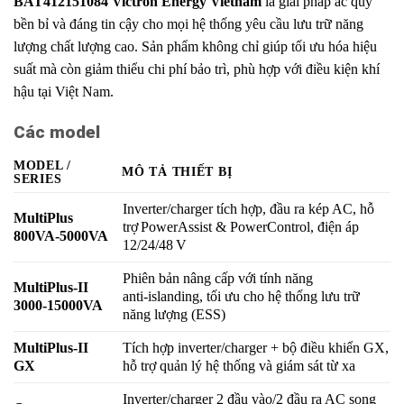
BAT412151084 Victron Energy Vietnam
là giải pháp ắc quy
bền bỉ và đáng tin cậy cho mọi hệ thống yêu cầu lưu trữ năng
lượng chất lượng cao. Sản phẩm không chỉ giúp tối ưu hóa hiệu
suất mà còn giảm thiểu chi phí bảo trì, phù hợp với điều kiện khí
hậu tại Việt Nam.
Các model
MODEL /
MÔ TẢ THIẾT BỊ
SERIES
Inverter/charger tích hợp, đầu ra kép AC, hỗ
MultiPlus
trợ PowerAssist & PowerControl, điện áp
800VA‑5000VA
12/24/48 V
Phiên bản nâng cấp với tính năng
MultiPlus-II
anti‑islanding, tối ưu cho hệ thống lưu trữ
3000‑15000VA
năng lượng (ESS)
MultiPlus-II
Tích hợp inverter/charger + bộ điều khiển GX,
GX
hỗ trợ quản lý hệ thống và giám sát từ xa
Inverter/charger 2 đầu vào/2 đầu ra AC song