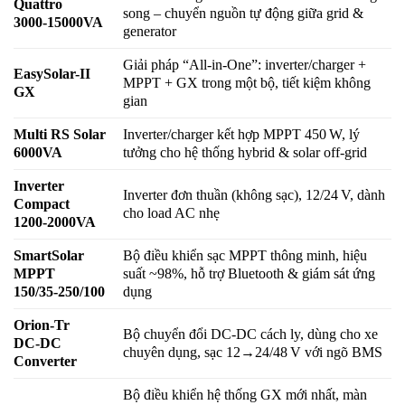
Quattro
song – chuyển nguồn tự động giữa grid &
3000‑15000VA
generator
Giải pháp “All-in-One”: inverter/charger +
EasySolar-II
MPPT + GX trong một bộ, tiết kiệm không
GX
gian
Multi RS Solar
Inverter/charger kết hợp MPPT 450 W, lý
6000VA
tưởng cho hệ thống hybrid & solar off-grid
Inverter
Inverter đơn thuần (không sạc), 12/24 V, dành
Compact
cho load AC nhẹ
1200‑2000VA
SmartSolar
Bộ điều khiển sạc MPPT thông minh, hiệu
MPPT
suất ~98%, hỗ trợ Bluetooth & giám sát ứng
150/35‑250/100
dụng
Orion-Tr
Bộ chuyển đổi DC-DC cách ly, dùng cho xe
DC‑DC
chuyên dụng, sạc 12→24/48 V với ngõ BMS
Converter
Bộ điều khiển hệ thống GX mới nhất, màn