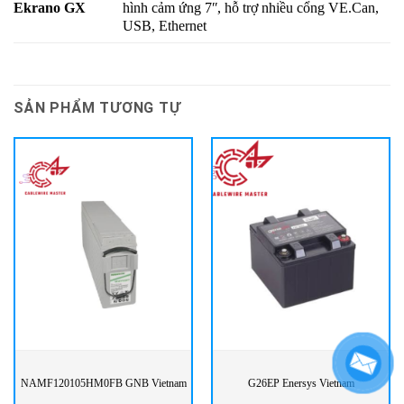
Ekrano GX
hình cảm ứng 7ʺ, hỗ trợ nhiều cổng VE.Can,
USB, Ethernet
SẢN PHẨM TƯƠNG TỰ
NAMF120105HM0FB GNB Vietnam
G26EP Enersys Vietnam