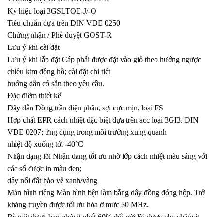
Ký hiệu loại 3GSLTOE-J/-O
Tiêu chuẩn dựa trên DIN VDE 0250
Chứng nhận / Phê duyệt GOST-R
Lưu ý khi cài đặt
Lưu ý khi lắp đặt Cáp phải được đặt vào giỏ theo hướng ngược
chiều kim đồng hồ; cài đặt chi tiết
hướng dẫn có sẵn theo yêu cầu.
Đặc điểm thiết kế
Dây dẫn Đồng trần điện phân, sợi cực mịn, loại FS
Hợp chất EPR cách nhiệt đặc biệt dựa trên acc loại 3GI3. DIN
VDE 0207; ứng dụng trong môi trường xung quanh
nhiệt độ xuống tới -40°C
Nhận dạng lõi Nhận dạng tối ưu nhờ lớp cách nhiệt màu sáng với
các số được in màu đen;
dây nối đất bảo vệ xanh/vàng
Màn hình riêng Màn hình bện làm bằng dây đồng đóng hộp. Trở
kháng truyền được tối ưu hóa ở mức 30 MHz.
Bề mặt được bao phủ: ít nhất 60% đối với lõi được che chắn; ít