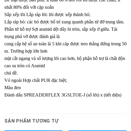
nhất 80% đối với cặp xoắn
Sắp xếp lõi Lắp ráp lõi: lõi được xếp thành bó;
Lắp ráp bó: các bó được bố trí xung quanh phần tử đỡ trung tâm.
Phần tử hỗ trợ Sợi aramid dệt dây bi tròn, sắp xếp ở giữa. Tải
trọng phá vỡ được đánh giá là
cung cấp hệ số an toàn là 5 khi cáp được treo thẳng đứng trong 50
m. Trường hợp lớn hơn
mặt cắt ngang và số lượng lõi cao hơn, bộ phận hỗ trợ là chất độn
cao su tròn có Aramid
chủ đề.
Vỏ ngoài Hợp chất PUR đặc biệt;
Màu đen
Đánh dấu SPREADERFLEX 3GSLTOE-J (số lõi) x (tiết diện)
SẢN PHẨM TƯƠNG TỰ