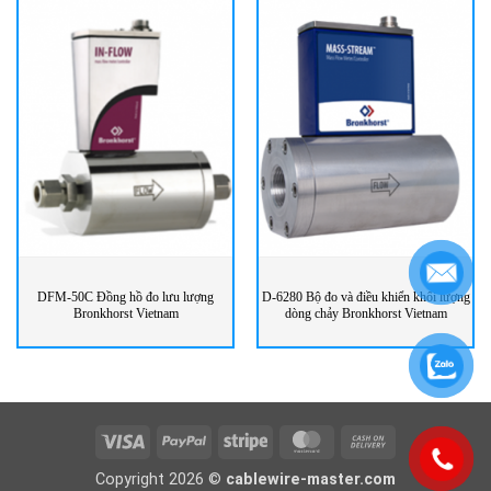
DFM-50C Đồng hồ đo lưu lượng
D-6280 Bộ đo và điều khiển khối lượng
Bronkhorst Vietnam
dòng chảy Bronkhorst Vietnam
Visa
PayPal
Stripe
MasterCard
Cash
On
Copyright 2026 ©
cablewire-master.com
Delivery