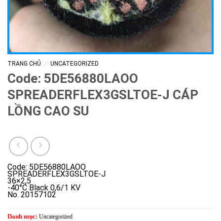
/
TRANG CHỦ
UNCATEGORIZED
Code: 5DE56880LAOO
SPREADERFLEX3GSLTOE-J CÁP
LỒNG CAO SU
Code: 5DE56880LAOO
SPREADERFLEX3GSLTOE-J
36×2,5
-40°C Black 0,6/1 KV
No. 20157102
Danh mục:
Uncategorized