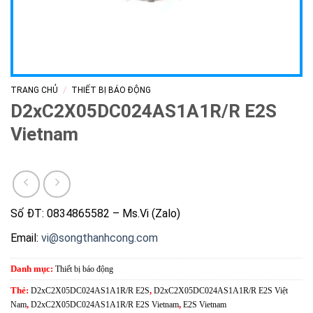
/
TRANG CHỦ
THIẾT BỊ BÁO ĐỘNG
D2xC2X05DC024AS1A1R/R E2S
Vietnam
Số ĐT: 0834865582 – Ms.Vi (Zalo)
Email:
vi@songthanhcong.com
Danh mục:
Thiết bị báo động
Thẻ:
D2xC2X05DC024AS1A1R/R E2S
,
D2xC2X05DC024AS1A1R/R E2S Việt
Nam
,
D2xC2X05DC024AS1A1R/R E2S Vietnam
,
E2S Vietnam