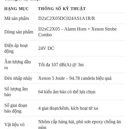
HẠNG MỤC
THÔNG SỐ KỸ THUẬT
Mã sản phẩm
D2xC2X05DC024AS1A1R/R
D2xC2X05 – Alarm Horn + Xenon Strobe
Dòng sản phẩm
Combo
Điện áp hoạt
24V DC
động
Âm lượng đầu
Tối đa 107 dB(A) @ 3m
ra
Đèn nhấp nháy
Xenon 5 Joule – 94.78 candela hiệu quả
Số lượng âm
64 kiểu âm báo có thể lựa chọn
báo
Số giai đoạn
4 giai đoạn/kênh, kích hoạt từ xa
báo động
Nhôm cấp hàng hải, phủ sơn epoxy chống ăn
Vật liệu vỏ
mòn