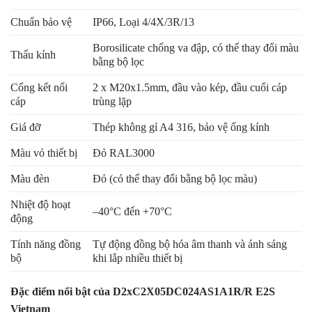
Chuẩn bảo vệ
IP66, Loại 4/4X/3R/13
Borosilicate chống va đập, có thể thay đổi màu
Thấu kính
bằng bộ lọc
Cổng kết nối
2 x M20x1.5mm, đầu vào kép, đầu cuối cáp
cáp
trùng lặp
Giá đỡ
Thép không gỉ A4 316, bảo vệ ống kính
Màu vỏ thiết bị
Đỏ RAL3000
Màu đèn
Đỏ (có thể thay đổi bằng bộ lọc màu)
Nhiệt độ hoạt
–40°C đến +70°C
động
Tính năng đồng
Tự động đồng bộ hóa âm thanh và ánh sáng
bộ
khi lắp nhiều thiết bị
Đặc điểm nổi bật của D2xC2X05DC024AS1A1R/R E2S
Vietnam