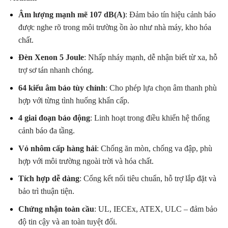
Âm lượng mạnh mẽ 107 dB(A)
: Đảm bảo tín hiệu cảnh báo
được nghe rõ trong môi trường ồn ào như nhà máy, kho hóa
chất.
Đèn Xenon 5 Joule
: Nhấp nháy mạnh, dễ nhận biết từ xa, hỗ
trợ sơ tán nhanh chóng.
64 kiểu âm báo tùy chỉnh
: Cho phép lựa chọn âm thanh phù
hợp với từng tình huống khẩn cấp.
4 giai đoạn báo động
: Linh hoạt trong điều khiển hệ thống
cảnh báo đa tầng.
Vỏ nhôm cấp hàng hải
: Chống ăn mòn, chống va đập, phù
hợp với môi trường ngoài trời và hóa chất.
Tích hợp dễ dàng
: Cổng kết nối tiêu chuẩn, hỗ trợ lắp đặt và
bảo trì thuận tiện.
Chứng nhận toàn cầu
: UL, IECEx, ATEX, ULC – đảm bảo
độ tin cậy và an toàn tuyệt đối.