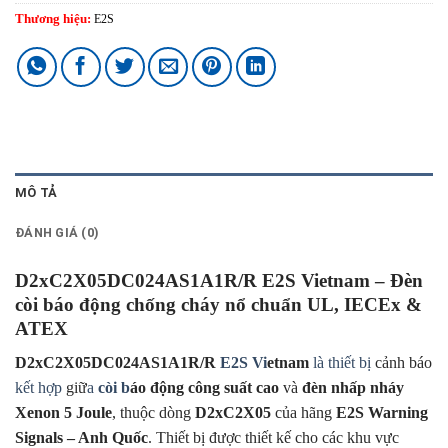
Thương hiệu:
E2S
MÔ TẢ
ĐÁNH GIÁ (0)
D2xC2X05DC024AS1A1R/R E2S Vietnam – Đèn
còi báo động chống cháy nổ chuẩn UL, IECEx &
ATEX
D2xC2X05DC024AS1A1R/R
E2S Vi
etnam
là thiết bị
cảnh báo
kết hợp
giữ
a
còi b
áo động công suất cao
và
đèn nhấp nháy
Xenon 5 Joule
, thuộc dòng
D2xC2X05
của hãng
E2S Warning
Signals – Anh Quốc
. Thiết bị được thiết kế cho các khu vực