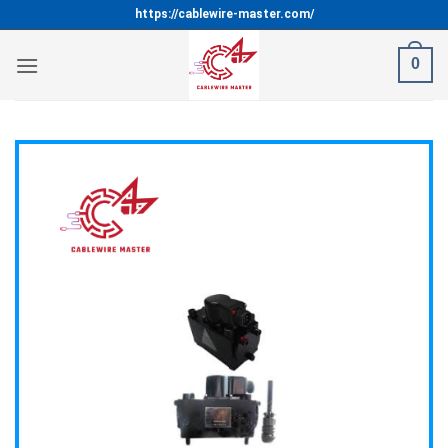
Bỏ
https://cablewire-master.com/
qua
nội
0
dung