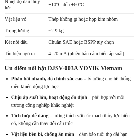
Nhiệt độ dầu thủy
+10°C đến +60°C
lực
Vật liệu vỏ
Thép không gỉ hoặc hợp kim nhôm
Trọng lượng
~2.9 kg
Kết nối dầu
Chuẩn SAE hoặc BSPP tùy chọn
Tín hiệu ngõ ra
4–20 mA (phiên bản cảm biến áp suất)
Ưu điểm nổi bật DJSV-003A YOYIK Vietnam
Phản hồi nhanh, độ chính xác cao
– lý tưởng cho hệ thống
điều khiển động lực học
Chịu áp suất lớn, hoạt động ổn định
– phù hợp với môi
trường công nghiệp khắc nghiệt
Tích hợp dễ dàng
– tương thích với các mạch thủy lực hiện
có, không cần thay đổi cấu trúc
Vật liệu bền bỉ, chống ăn mòn
– đảm bảo tuổi thọ dài hạn