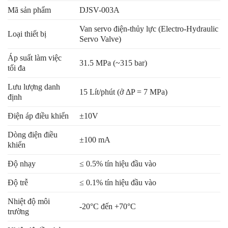
Mã sản phẩm
DJSV-003A
Van servo điện-thủy lực (Electro-Hydraulic
Loại thiết bị
Servo Valve)
Áp suất làm việc
31.5 MPa (~315 bar)
tối đa
Lưu lượng danh
15 Lít/phút (ở ΔP = 7 MPa)
định
Điện áp điều khiển
±10V
Dòng điện điều
±100 mA
khiển
Độ nhạy
≤ 0.5% tín hiệu đầu vào
Độ trễ
≤ 0.1% tín hiệu đầu vào
Nhiệt độ môi
-20°C đến +70°C
trường