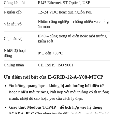
Cổng kết nối
RJ45 Ethernet, ST Optical, USB
Nguồn cấp
12–24 VDC hoặc qua nguồn PoE
Nhôm công nghiệp – chống nhiễu và chống
Vật liệu vỏ
ăn mòn
IP40 – dùng trong tủ điện hoặc môi trường
Cấp bảo vệ
kiểm soát
Nhiệt độ hoạt
0°C đến +50°C
động
Chứng nhận
CE, RoHS, ISO 9001
Ưu điểm nổi bật của E-GRID-12-A-Y08-MTCP
Đo lường quang học – không bị ảnh hưởng bởi điện từ
hoặc nhiễu môi trường
Phù hợp với môi trường có từ trường
mạnh, nhiệt độ cao hoặc yêu cầu cách ly điện.
Giao thức Modbus TCP/IP – dễ tích hợp vào hệ thống
SCADA, PLC
Cho phép truyền dữ liệu thời gian thực đến hệ