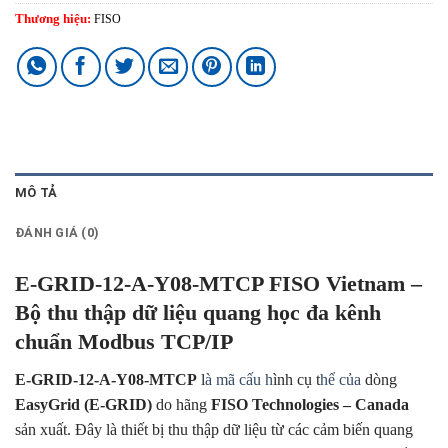
Thương hiệu:
FISO
MÔ TẢ
ĐÁNH GIÁ (0)
E-GRID-12-A-Y08-MTCP FISO Vietnam –
Bộ thu thập dữ liệu quang học đa kênh
chuẩn Modbus TCP/IP
E-GRID-12-A-Y08-MTCP
l
à mã cấu h
ình cụ t
hể của
dòng
EasyGrid (E-GRID)
do hãng
FISO Technologies – Canada
sản xuất. Đây là thiết bị thu thập dữ liệu từ các cảm biến quang