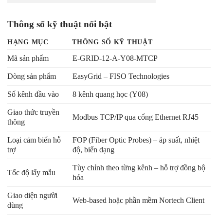
Thông số kỹ thuật nổi bật
HẠNG MỤC
THÔNG SỐ KỸ THUẬT
Mã sản phẩm
E-GRID-12-A-Y08-MTCP
Dòng sản phẩm
EasyGrid – FISO Technologies
Số kênh đầu vào
8 kênh quang học (Y08)
Giao thức truyền
Modbus TCP/IP qua cổng Ethernet RJ45
thông
Loại cảm biến hỗ
FOP (Fiber Optic Probes) – áp suất, nhiệt
trợ
độ, biến dạng
Tùy chỉnh theo từng kênh – hỗ trợ đồng bộ
Tốc độ lấy mẫu
hóa
Giao diện người
Web-based hoặc phần mềm Nortech Client
dùng