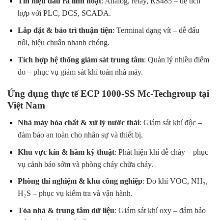
Tín hiệu đầu ra linh hoạt
: Analog, relay, RS485 – dễ tích
hợp với PLC, DCS, SCADA.
Lắp đặt & bảo trì thuận tiện
: Terminal dạng vít – dễ đấu
nối, hiệu chuẩn nhanh chóng.
Tích hợp hệ thống giám sát trung tâm
: Quản lý nhiều điểm
đo – phục vụ giám sát khí toàn nhà máy.
Ứng dụng thực tế ECP 1000-SS Mc-Techgroup tại
Việt Nam
Nhà máy hóa chất & xử lý nước thải
: Giám sát khí độc –
đảm bảo an toàn cho nhân sự và thiết bị.
Khu vực kín & hầm kỹ thuật
: Phát hiện khí dễ cháy – phục
vụ cảnh báo sớm và phòng cháy chữa cháy.
Phòng thí nghiệm & khu công nghiệp
: Đo khí VOC, NH₃,
H₂S – phục vụ kiểm tra và vận hành.
Tòa nhà & trung tâm dữ liệu
: Giám sát khí oxy – đảm bảo