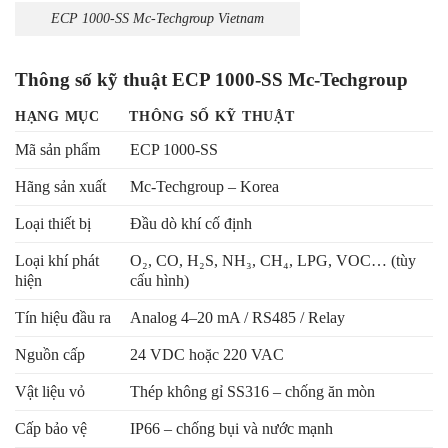
ECP 1000-SS Mc-Techgroup Vietnam
Thông số kỹ thuật ECP 1000-SS Mc-Techgroup
HẠNG MỤC
THÔNG SỐ KỸ THUẬT
Mã sản phẩm
ECP 1000-SS
Hãng sản xuất
Mc-Techgroup – Korea
Loại thiết bị
Đầu dò khí cố định
Loại khí phát
O₂, CO, H₂S, NH₃, CH₄, LPG, VOC… (tùy
hiện
cấu hình)
Tín hiệu đầu ra
Analog 4–20 mA / RS485 / Relay
Nguồn cấp
24 VDC hoặc 220 VAC
Vật liệu vỏ
Thép không gỉ SS316 – chống ăn mòn
Cấp bảo vệ
IP66 – chống bụi và nước mạnh