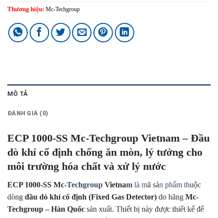
Thương hiệu:
Mc-Techgroup
MÔ TẢ
ĐÁNH GIÁ (0)
ECP 1000-SS Mc-Techgroup Vietnam – Đầu
dò khí cố định chống ăn mòn, lý tưởng cho
môi trường hóa chất và xử lý nước
ECP 1000-SS Mc-
Techgroup
Vietna
m
là m
ã sả
n phẩm th
uộc
dòng
đầu dò khí cố định (Fixed Gas Detector)
do hãng
Mc-
Techgroup – Hàn Quốc
sản xuất. Thiết bị này được thiết kế để