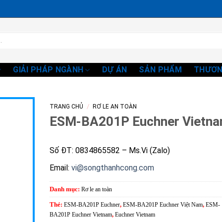
GIẢI PHÁP NGÀNH
DỰ ÁN
SẢN PHẨM
THƯƠN
/
TRANG CHỦ
RƠ LE AN TOÀN
ESM-BA201P Euchner Vietn
Số ĐT: 0834865582 – Ms.Vi (Zalo)
Email:
vi@songthanhcong.com
Danh mục:
Rơ le an toàn
Thẻ:
ESM-BA201P Euchner
,
ESM-BA201P Euchner Việt Nam
,
ESM-
BA201P Euchner Vietnam
,
Euchner Vietnam