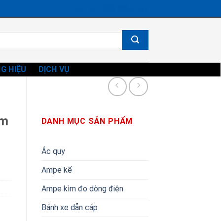
Ms. Vi - 0834865582
G HIỆU
DỊCH VỤ
am
DANH MỤC SẢN PHẨM
Ắc quy
Ampe kế
Ampe kìm đo dòng điện
Bánh xe dẫn cáp