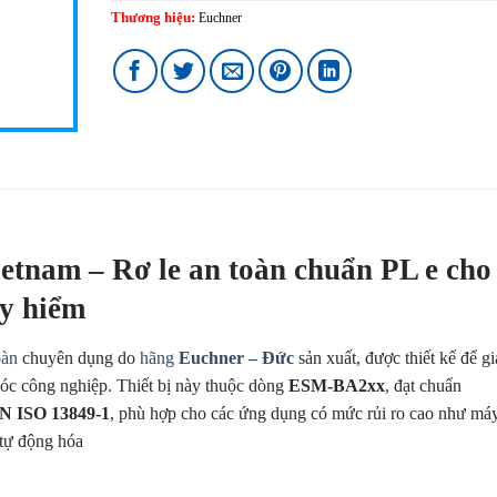
Thương hiệu:
Euchner
nam – Rơ le an toàn chuẩn PL e cho
uy hiểm
oàn
chuyên dụng do
hãng
Euchner – Đức
sản xuất, được thiết kế để g
c công nghiệp. Thiết bị này thuộc dòng
ESM-BA2xx
, đạt chuẩn
N ISO 13849-1
, phù hợp cho các ứng dụng có mức rủi ro cao như má
 tự động hóa