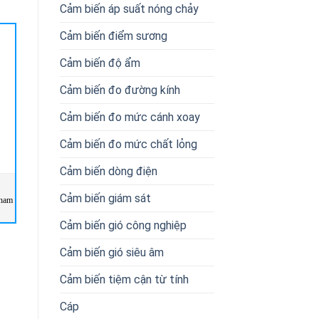
Cảm biến áp suất nóng chảy
Cảm biến điểm sương
Cảm biến độ ẩm
Cảm biến đo đường kính
Cảm biến đo mức cánh xoay
Cảm biến đo mức chất lỏng
Cảm biến dòng điện
Cảm biến giám sát
tnam
TP3-4141A024RC18EXT1 –
0029327 BA9043 003 3AC50-
Euchner Vietnam
400HZ Dold Vietnam
Cảm biến gió công nghiệp
Cảm biến gió siêu âm
Cảm biến tiệm cận từ tính
Cáp