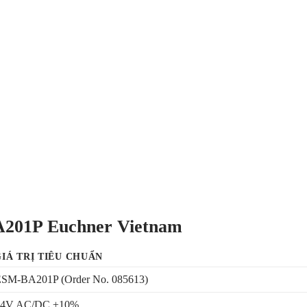
A201P Euchner Vietnam
GIÁ TRỊ TIÊU CHUẨN
SM-BA201P (Order No. 085613)
24V AC/DC ±10%