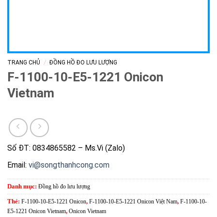
/
TRANG CHỦ
ĐỒNG HỒ ĐO LƯU LƯỢNG
F-1100-10-E5-1221 Onicon
Vietnam
Số ĐT: 0834865582 – Ms.Vi (Zalo)
Email:
vi@songthanhcong.com
Danh mục:
Đồng hồ đo lưu lượng
Thẻ:
F-1100-10-E5-1221 Onicon
,
F-1100-10-E5-1221 Onicon Việt Nam
,
F-1100-10-
E5-1221 Onicon Vietnam
,
Onicon Vietnam