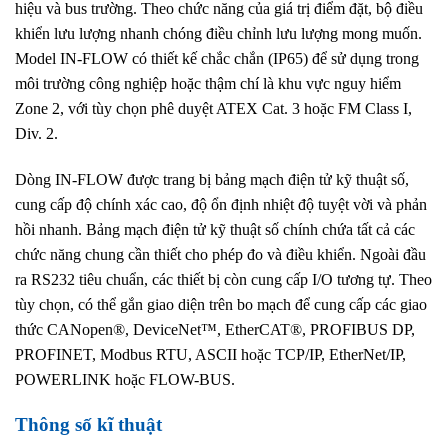
hiệu và bus trường. Theo chức năng của giá trị điểm đặt, bộ điều
khiển lưu lượng nhanh chóng điều chỉnh lưu lượng mong muốn.
Model IN-FLOW có thiết kế chắc chắn (IP65) để sử dụng trong
môi trường công nghiệp hoặc thậm chí là khu vực nguy hiểm
Zone 2, với tùy chọn phê duyệt ATEX Cat. 3 hoặc FM Class I,
Div. 2.
Dòng IN-FLOW được trang bị bảng mạch điện tử kỹ thuật số,
cung cấp độ chính xác cao, độ ổn định nhiệt độ tuyệt vời và phản
hồi nhanh. Bảng mạch điện tử kỹ thuật số chính chứa tất cả các
chức năng chung cần thiết cho phép đo và điều khiển. Ngoài đầu
ra RS232 tiêu chuẩn, các thiết bị còn cung cấp I/O tương tự. Theo
tùy chọn, có thể gắn giao diện trên bo mạch để cung cấp các giao
thức CANopen®, DeviceNet™, EtherCAT®, PROFIBUS DP,
PROFINET, Modbus RTU, ASCII hoặc TCP/IP, EtherNet/IP,
POWERLINK hoặc FLOW-BUS.
Thông số kĩ thuật