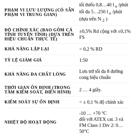
tối thiểu 0,8…40 l
/phút
n
PHẠM VI LƯU LƯỢNG (CÓ SẴN
tối đa 5…250 l
/phút
n
PHẠM VI TRUNG GIAN)
(dựa trên N
)
2
ĐỘ CHÍNH XÁC (BAO GỒM CẢ
±0,5% Rd cộng với ±0,1%
TÍNH TUYẾN TÍNH) (DỰA TRÊN
FS
HIỆU CHUẨN THỰC TẾ)
KHẢ NĂNG LẶP LẠI
<
0,2
% RD
TỶ LỆ GIẢM GIÁ
1:50
Lưu trữ tối đa 8 đường
KHẢ NĂNG ĐA CHẤT LỎNG
cong hiệu chuẩn
THỜI GIAN ỔN ĐỊNH (TRONG
2
… 4
giây.
TẦM KIỂM SOÁT, ĐIỂN HÌNH)
KIỂM SOÁT SỰ ỔN ĐỊNH
< ±
0,1
% độ chính xác
-10
… +70
°C
đối với ATEX cat. 3 và
NHIỆT ĐỘ HOẠT ĐỘNG
FM Class 1 Div 2: 0…
50°C