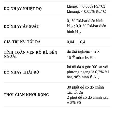
không: < 0,05% FS/°C;
ĐỘ NHẠY NHIỆT ĐỘ
khoảng: < 0,05% Rd/°C
0,1% Rd/bar điển hình
N
; 0,01% Rd/bar điển
ĐỘ NHẠY ÁP SUẤT
2
hình H
2
GIÁ TRỊ KV TỐI ĐA
0,04
… 0,4
đã thử nghiệm < 2 x
TÍNH TOÀN VẸN RÒ RỈ, BÊN
NGOÀI
-9
10
mbar l/s He
lỗi tối đa ở góc 90° so với
phương ngang là 0,2% ở 1
ĐỘ NHẠY THÁI ĐỘ
bar, điển hình là N
2
30 phút để có độ chính
xác tối ưu
THỜI GIAN KHỞI ĐỘNG
2 phút để có độ chính xác
± 2% FS