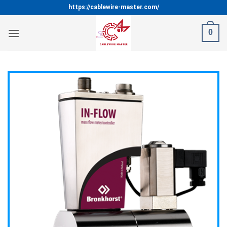
Bỏ
https://cablewire-master.com/
qua
nội
0
dung