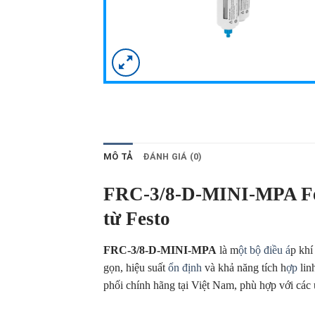
MÔ TẢ
ĐÁNH GIÁ (0)
FRC-3/8-D-MINI-MPA Fest
từ Festo
FRC-3/8-D-MINI-MPA
là m
ột bộ điều á
p khí
gọn, hiệu suất
ổn định
và khả năng tích h
ợp
linh
phối chính hãng tại Việt Nam, phù hợp với các