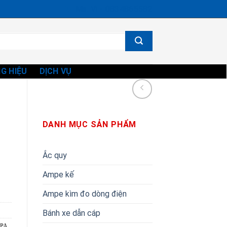
Ms. Vi - 0834865582
G HIỆU
DỊCH VỤ
DANH MỤC SẢN PHẨM
Ắc quy
Ampe kế
Ampe kìm đo dòng điện
Bánh xe dẫn cáp
MPA