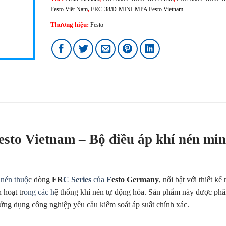
Festo Việt Nam
,
FRC-38/D-MINI-MPA Festo Vietnam
Thương hiệu:
Festo
o Vietnam – Bộ điều áp khí nén min
nén thuộ
c dòng
FR
C Series
của
F
esto Germany
, nổi bật với thiết kế
 hoạt tr
ong các h
ệ thống khí nén tự động hóa. Sản phẩm này được ph
 ứng dụng công nghiệp yêu cầu kiểm soát áp suất chính xác.