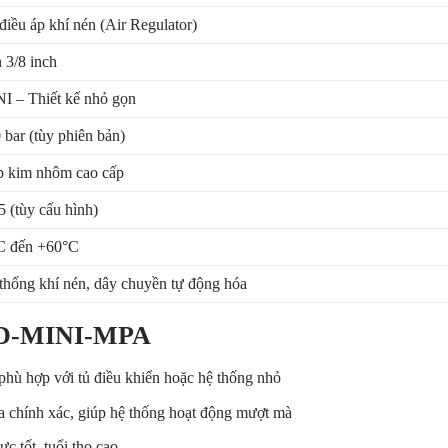
điều áp khí nén (Air Regulator)
 3/8 inch
I – Thiết kế nhỏ gọn
 bar (tùy phiên bản)
 kim nhôm cao cấp
5 (tùy cấu hình)
C đến +60°C
thống khí nén, dây chuyền tự động hóa
8-D-MINI-MPA
phù hợp với tủ điều khiển hoặc hệ thống nhỏ
a chính xác, giúp hệ thống hoạt động mượt mà
c tốt, tuổi thọ cao