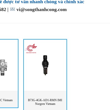
ể được tư vấn nhanh chóng và chính xác
82 |
vi@songthanhcong.com
C Vietnam
B73G-4GK-AD1-RMN IMI
Norgren Vietnam