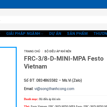
GIẢI PHÁP NGÀNH
DỰ ÁN
SẢN PHẨM
THƯƠN
/
TRANG CHỦ
BỘ ĐIỀU ÁP KHÍ NÉN
FRC-3/8-D-MINI-MPA Festo
Vietnam
Số ĐT: 0834865582 – Ms.Vi (Zalo)
Email:
vi@songthanhcong.com
Danh mục:
Bộ điều áp khí nén
Thẻ:
Festo Vietnam
,
FRC-38/D-MINI-MPA Festo
,
FRC-38/D-MINI-