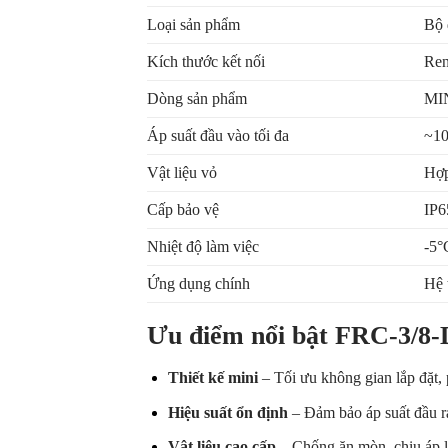
Loại sản phẩm
Bộ 
Kích thước kết nối
Ren
Dòng sản phẩm
MIN
Áp suất đầu vào tối đa
~10
Vật liệu vỏ
Hợp
Cấp bảo vệ
IP6
Nhiệt độ làm việc
-5°
Ứng dụng chính
Hệ 
Ưu điểm nổi bật FRC-3/
Thiết kế mini
– Tối ưu không gian lắp đặt, 
Hiệu suất ổn định
– Đảm bảo áp suất đầu r
Vật liệu cao cấp
– Chống ăn mòn, chịu áp lự