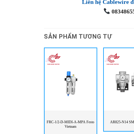
Liên hệ Cablewire đ
08348655
SẢN PHẨM TƯƠNG TỰ
FRC-1/2-D-MIDI-A-MPA Festo
AR825-N14 SM
Vietnam