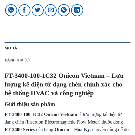
MÔ TẢ
ĐÁNH GIÁ (0)
FT-3400-100-1C32 Onicon Vietnam – Lưu
lượng kế điện từ dạng chèn chính xác cho
hệ thống HVAC và công nghiệp
Giới thiệu sản phẩm
FT-3400-100-1C32 Onicon Vietna
m
là lưu lượng
kế điệ
n từ
dạng chèn
(Insertion Electromagnetic Flow Meter) thuộc dòng
FT-3400 Seri
es
của hãng
Onicon – H
oa Kỳ
, chuyên
dùng để đo