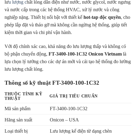
lư
u lượng c
hất lỏng dẫn điện như nước, nước glycol, nước ngưng
và nước cấp trong các hệ thống HVAC, xử lý nước và công
nghiệp nặng. Thiết bị nổi bật với thiết kế
hot-tap độc quyền
, cho
phép lắp đặt và tháo gỡ mà không cần ngừng hệ thống, giúp tiết
kiệm thời gian và chi phí vận hành.
Với độ chính xác cao, khả năng đo lưu lượng thấp và không có
bộ phận chuyển động,
FT-3400-100-1C32 Onicon Vietnam
là
lựa chọn lý tưởng cho các dự án mới và cải tạo hệ thống đo lường
lưu lượng chất lỏng.
Thông số kỹ thuật FT-3400-100-1C32
THUỘC TÍNH KỸ
GIÁ TRỊ TIÊU CHUẨN
THUẬT
Mã sản phẩm
FT-3400-100-1C32
Hãng sản xuất
Onicon – USA
Loại thiết bị
Lưu lượng kế điện từ dạng chèn