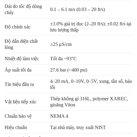
Dải đo tốc độ dòng
0.1 – 6.1 m/s (0.03 – 20 ft/s)
chảy
±1.0% giá trị đọc (2–20 ft/s); ±0.02 ft/s tại
Độ chính xác
lưu lượng thấp
Độ dẫn điện chất
≥25 μS/cm
lỏng
Nhiệt độ làm việc
Tối đa ~93°C
Áp suất tối đa
27.6 bar (~400 psi)
4–20 mA, 0–10V, 0–5V, xung, tần số, báo
Tín hiệu đầu ra
lỗi
Thép không gỉ 316L, polymer XAREC,
Vật liệu tiếp xúc
gioăng Viton
Chuẩn bảo vệ
NEMA 4
Hiệu chuẩn
Tại nhà máy, truy xuất NIST