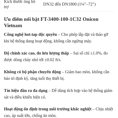
Kích thước ống hỗ
DN32 đến DN1800 (1¼″–72″)
trợ
Ưu điểm nổi bật FT-3400-100-1C32 Onicon
Vietnam
Công nghệ hot-tap độc quyền
– Cho phép lắp đặt và tháo gỡ
khi hệ thống đang hoạt động, không cần ngừng máy.
Độ chính xác cao, đo lưu lượng thấp
– Sai số chỉ ±1.0%, đo
được dòng chảy nhỏ tới ±0.02 ft/s.
Không có bộ phận chuyển động
– Giảm hao mòn, không cần
bảo trì định kỳ, tăng tuổi thọ thiết bị.
Tín hiệu đầu ra đa dạng
– Dễ dàng tích hợp vào hệ thống giám
sát và điều khiển hiện có.
Hoạt động ổn định trong môi trường khắc nghiệt
– Chịu nhiệt
cao, áp suất lớn, chống ăn mòn.