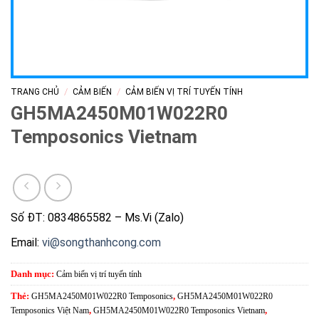
/
/
TRANG CHỦ
CẢM BIẾN
CẢM BIẾN VỊ TRÍ TUYẾN TÍNH
GH5MA2450M01W022R0
Temposonics Vietnam
Số ĐT: 0834865582 – Ms.Vi (Zalo)
Email:
vi@songthanhcong.com
Danh mục:
Cảm biến vị trí tuyến tính
Thẻ:
GH5MA2450M01W022R0 Temposonics
,
GH5MA2450M01W022R0
Temposonics Việt Nam
,
GH5MA2450M01W022R0 Temposonics Vietnam
,