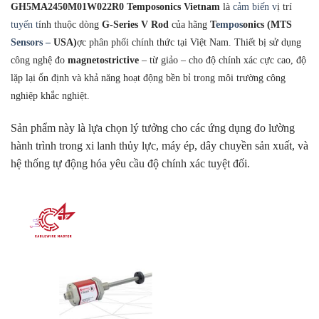
GH5MA2450M01W022R0 Temposonics Vietnam
là
cảm biến v
ị trí
tuyến t
ính thuộc dòng
G-Series V Rod
của hãng
T
empos
onics (MTS
Sensors –
USA)
ợc phân phối chính thức tại Việt Nam. Thiết bị sử dụng
công nghệ đo
magnetostrictive
– từ giảo – cho độ chính xác cực cao, độ
lặp lại ổn định và khả năng hoạt động bền bỉ trong môi trường công
nghiệp khắc nghiệt.
Sản phẩm này là lựa chọn lý tưởng cho các ứng dụng đo lường
hành trình trong xi lanh thủy lực, máy ép, dây chuyền sản xuất, và
hệ thống tự động hóa yêu cầu độ chính xác tuyệt đối.