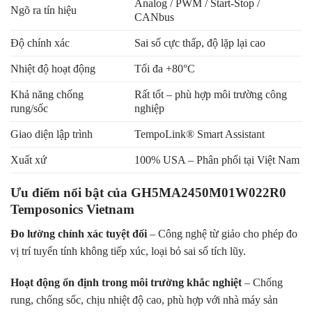
Analog / PWM / Start-Stop /
Ngõ ra tín hiệu
CANbus
Độ chính xác
Sai số cực thấp, độ lặp lại cao
Nhiệt độ hoạt động
Tối đa +80°C
Khả năng chống
Rất tốt – phù hợp môi trường công
rung/sốc
nghiệp
Giao diện lập trình
TempoLink® Smart Assistant
Xuất xứ
100% USA – Phân phối tại Việt Nam
Ưu điểm nổi bật của GH5MA2450M01W022R0
Temposonics Vietnam
Đo lường chính xác tuyệt đối
– Công nghệ từ giảo cho phép đo
vị trí tuyến tính không tiếp xúc, loại bỏ sai số tích lũy.
Hoạt động ổn định trong môi trường khắc nghiệt
– Chống
rung, chống sốc, chịu nhiệt độ cao, phù hợp với nhà máy sản