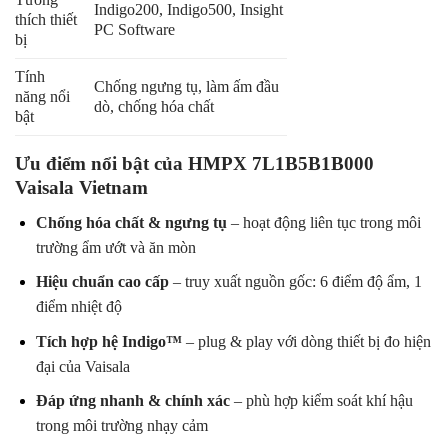
Indigo200, Indigo500, Insight
thích thiết
PC Software
bị
Tính
Chống ngưng tụ, làm ấm đầu
năng nổi
dò, chống hóa chất
bật
Ưu điểm nổi bật của HMPX 7L1B5B1B000
Vaisala Vietnam
Chống hóa chất & ngưng tụ
– hoạt động liên tục trong môi
trường ẩm ướt và ăn mòn
Hiệu chuẩn cao cấp
– truy xuất nguồn gốc: 6 điểm độ ẩm, 1
điểm nhiệt độ
Tích hợp hệ Indigo™
– plug & play với dòng thiết bị đo hiện
đại của Vaisala
Đáp ứng nhanh & chính xác
– phù hợp kiểm soát khí hậu
trong môi trường nhạy cảm