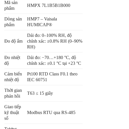
Mã sản
HMPX 7L1B5B1B000
phẩm
Dòng sản
HMP7 – Vaisala
phẩm
HUMICAP®
Dải đo: 0–100% RH, độ
Đo độ ẩm
chính xác: ±0.8% RH (0–90%
RH)
Đo nhiệt
Dải đo: −70…+180 °C, độ
độ
chính xác: ±0.1 °C tại +23 °C
Cảm biến
Pt100 RTD Class F0.1 theo
nhiệt độ
IEC 60751
Thời gian
T63 ≤ 15 giây
phản hồi
Giao tiếp
kỹ thuật
Modbus RTU qua RS-485
số
Tương