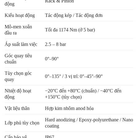
Rack & Pinion
động
Kiểu hoạt động
Tác động kép / Tác động đơn
Mô-men xoắn
Tối đa 1174 Nm (ở 5 bar)
đầu ra
Áp suất làm việc
2.5 – 8 bar
Góc quay tiêu
0°–90°
chuẩn
Tùy chọn góc
0°–135° / 3 vị trí: 0°–45°–90°
quay
Nhiệt độ hoạt
−20°C đến +80°C (chuẩn) / −40°C đến
động
+150°C (tùy chọn)
Vật liệu thân
Hợp kim nhôm anod hóa
Hard anodizing / Epoxy-polyurethane / Nano
Lớp phủ tùy chọn
coating
Cấp bảo vệ
IP67