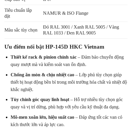
Tiêu chuẩn lắp
NAMUR & ISO Flange
đặt
Đỏ RAL 3001 / Xanh RAL 5005 / Vàng
Màu sắc tùy chọn
RAL 1033 / Đen RAL 9005
Ưu điểm nổi bật HP-145D HKC Vietnam
Thiết kế rack & pinion chính xác
– Đảm bảo chuyển động
quay mượt mà và kiểm soát van ổn định.
Chống ăn mòn & chịu nhiệt cao
– Lớp phủ tùy chọn giúp
thiết bị hoạt động bền bỉ trong môi trường hóa chất và nhiệt độ
khắc nghiệt.
Tùy chỉnh góc quay linh hoạt
– Hỗ trợ nhiều tùy chọn góc
quay và vị trí dừng, phù hợp với yêu cầu kỹ thuật đa dạng.
Mô-men xoắn lớn, hiệu suất cao
– Đáp ứng tốt các van có
kích thước lớn và áp lực cao.