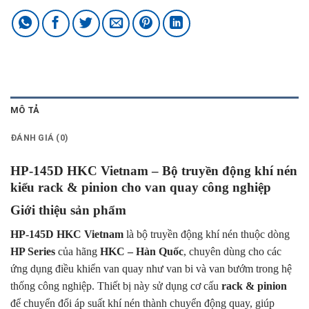
MÔ TẢ
ĐÁNH GIÁ (0)
HP-145D HKC Vietnam – Bộ truyền động khí nén
kiểu rack & pinion cho van quay công nghiệp
Giới thiệu sản phẩm
HP-145D HKC Vietnam
là
bộ truyền độn
g khí n
én thuộc
dòng
HP Series
của hãng
HKC – Hàn Quốc
, chuyên dùng cho các
ứng dụng điề
u khiển va
n quay như v
an bi v
à van bướm trong hệ
thống công nghiệp. Thiết bị này sử dụng cơ cấu
rack & pinion
để chuyển đổi áp suất khí nén thành chuyển động quay, giúp