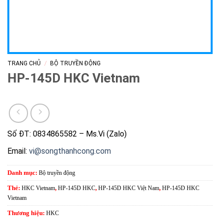
/
TRANG CHỦ
BỘ TRUYỀN ĐỘNG
HP-145D HKC Vietnam
Số ĐT: 0834865582 – Ms.Vi (Zalo)
Email:
vi@songthanhcong.com
Danh mục:
Bộ truyền động
Thẻ:
HKC Vietnam
,
HP-145D HKC
,
HP-145D HKC Việt Nam
,
HP-145D HKC
Vietnam
Thương hiệu:
HKC