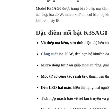
Model
K35AG0
được trang bị vỏ thép mạ kẽm d
tích hợp loa 20 W, micro khử ồn, còi báo, bộ k
khi treo máy lên.
Đặc điểm nổi bật K35AG0 
Vỏ thép mạ kẽm, sơn tĩnh điện
: độ bền c
Công suất
loa 20 W
, tích hợp bộ khuếch đạ
Micro động khử ồn
giúp thoại rõ ràng, gi
Móc từ có công tắc rảnh tay
, thuận tiện th
Đèn LED hai màu
, hiển thị trạng thái ngu
Tích hợp mạch bảo vệ sét lan truyền và g