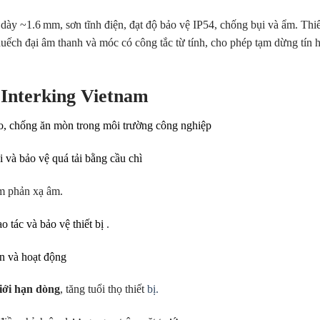
ày ~1.6 mm, sơn tĩnh điện, đạt độ bảo vệ IP54, chống bụi và ẩm. Thiế
huếch đại âm thanh và móc có công tắc từ tính, cho phép tạm dừng tín 
Interking Vietnam
ao, chống ăn mòn trong môi trường công nghiệp
i và bảo vệ quá tải bằng cầu chì
ảm phản xạ âm.
ao tác và bảo vệ thiết bị
.
ồn và hoạt động
iới hạn dòng
, tăng tuổi thọ thiết
bị.