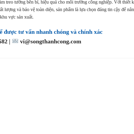
àm treo tường bền bỉ, hiệu quả cho môi trường công nghiệp. Với thiết 
ất lượng và bảo vệ toàn diện, sản phẩm là lựa chọn đáng tin cậy để nâ
c khu vực sản xuất.
ể được tư vấn nhanh chóng và chính xác
82 |
vi@songthanhcong.com