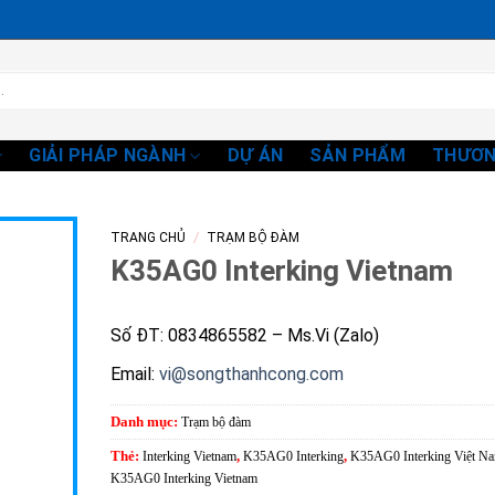
GIẢI PHÁP NGÀNH
DỰ ÁN
SẢN PHẨM
THƯƠN
/
TRANG CHỦ
TRẠM BỘ ĐÀM
K35AG0 Interking Vietnam
Số ĐT: 0834865582 – Ms.Vi (Zalo)
Email:
vi@songthanhcong.com
Danh mục:
Trạm bộ đàm
Thẻ:
Interking Vietnam
,
K35AG0 Interking
,
K35AG0 Interking Việt N
K35AG0 Interking Vietnam