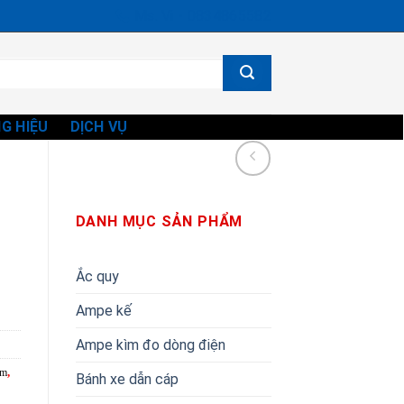
Ms. Vi - 0834865582
G HIỆU
DỊCH VỤ
DANH MỤC SẢN PHẨM
Ắc quy
Ampe kế
Ampe kìm đo dòng điện
am
,
Bánh xe dẫn cáp