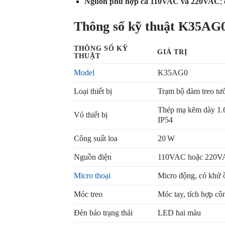
Nguồn phù hợp cả 110VAC và 220VAC
;
Thông số kỹ thuật K35AG0
THÔNG SỐ KỸ
GIÁ TRỊ
THUẬT
Model
K35AG0
Loại thiết bị
Trạm bộ đàm treo tư
Thép mạ kẽm dày 1.6
Vỏ thiết bị
IP54
Công suất loa
20 W
Nguồn điện
110VAC hoặc 220
Micro thoại
Micro động, có khử 
Móc treo
Móc tay, tích hợp cô
Đèn báo trạng thái
LED hai màu