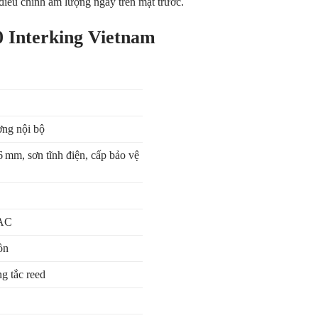
 điều chỉnh âm lượng ngay trên mặt trước.
 Interking Vietnam
ờng nội bộ
 mm, sơn tĩnh điện, cấp bảo vệ
VAC
ồn
ng tắc reed