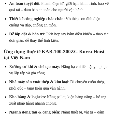
An toàn tuyệt đối
: Phanh điện từ, giới hạn hành trình, bảo vệ
quá tải – đảm bảo an toàn cho người vận hành.
Thiết kế công nghiệp chắc chắn
: Vỏ thép sơn tĩnh điện –
chống va đập, chống ăn mòn.
Dễ lắp đặt & bảo trì
: Tích hợp tay bấm điều khiển – thao tác
đơn giản, dễ thay thế linh kiện.
Ứng dụng thực tế KAB-100-300ZG Korea Hoist
tại Việt Nam
Xưởng cơ khí & chế tạo máy
: Nâng hạ chi tiết nặng – phục
vụ lắp ráp và gia công.
Nhà máy sản xuất thép & kim loại
: Di chuyển cuộn thép,
phôi đúc – tăng hiệu quả vận hành.
Kho hàng & logistics
: Nâng pallet, kiện hàng nặng – hỗ trợ
xuất nhập hàng nhanh chóng.
Ngành đóng tàu & cảng biển
: Nâng thiết bị, vật tư – đảm