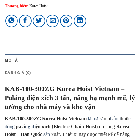
Thương hiệu:
Korea Hoist
MÔ TẢ
ĐÁNH GIÁ (0)
KAB-100-300ZG Korea Hoist Vietnam –
Palăng điện xích 3 tấn, nâng hạ mạnh mẽ, lý
tưởng cho nhà máy và kho vận
KAB-100-300ZG Korea Hoist Vietnam
là mã s
ản p
hẩm t
huộ
c
dòng
pală
ng đi
ện xích (Electric Chain Hoist)
do hãng
Korea
Hoist – Hàn Quốc
sản
xuất. Thiết bị này được thiết kế để nâng