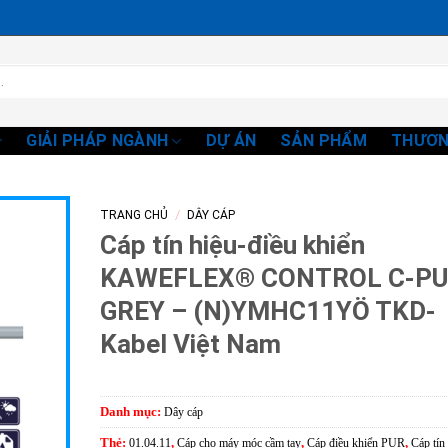
GIẢI PHÁP NGÀNH
DỰ ÁN
SẢN PHẨM
THƯƠN
/
TRANG CHỦ
DÂY CÁP
Cáp tín hiệu-điều khiển
KAWEFLEX® CONTROL C-P
GREY – (N)YMHC11YÖ TKD-
Kabel Việt Nam
Danh mục:
Dây cáp
Thẻ:
01.04.11
,
Cáp cho máy móc cầm tay
,
Cáp điều khiển PUR
,
Cáp tín