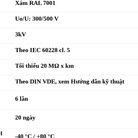
Xám RAL 7001
Uo/U: 300/500 V
3kV
Theo IEC 60228 cl. 5
Tối thiểu 20 MΩ x km
Theo DIN VDE, xem Hướng dẫn kỹ thuật
6 lần
20 ngày
H
-40 °C / +80 °C