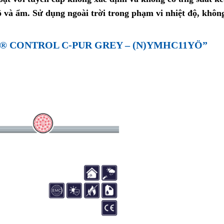
 và ẩm. Sử dụng ngoài trời trong phạm vi nhiệt độ, khôn
EX® CONTROL C-PUR GREY – (N)YMHC11YÖ”