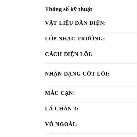
Thông số kỹ thuật
VẬT LIỆU DẪN ĐIỆN:
LỚP NHẠC TRƯỞNG:
CÁCH ĐIỆN LÕI:
NHẬN DẠNG CỐT LÕI:
MẮC CẠN:
LÁ CHẮN 3:
VỎ NGOÀI: