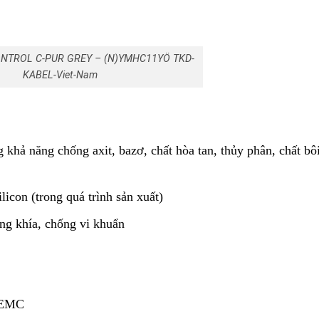
NTROL C-PUR GREY – (N)YMHC11YÖ TKD-
KABEL-Viet-Nam
khả năng chống axit, bazơ, chất hòa tan, thủy phân, chất bô
licon (trong quá trình sản xuất)
g khía, chống vi khuẩn
e
 EMC