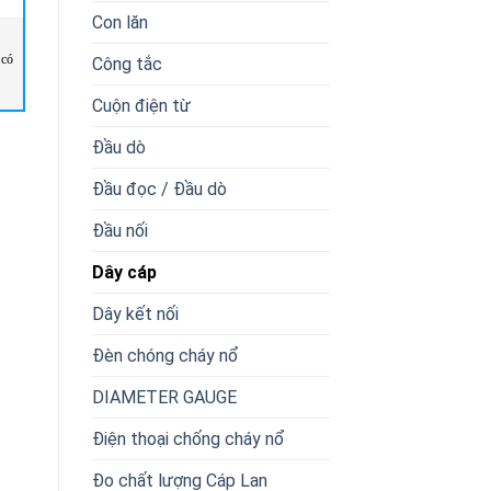
Con lăn
 có
CÁP TÍN HIỆU – ĐIỀU KHIỂN
Cáp tín hiệu-điều khiển FLAME-
Công tắc
2-NORM TRAY-CY+UV DB TC-
JZ/OZ-CH FRNC CCA or B2CA
ER MTW BLACK
Cuộn điện từ
Đầu dò
Đầu đọc / Đầu dò
Đầu nối
Dây cáp
Dây kết nối
Đèn chóng cháy nổ
DIAMETER GAUGE
Điện thoại chống cháy nổ
Đo chất lượng Cáp Lan