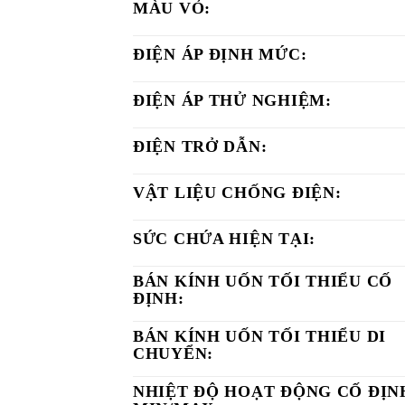
MÀU VỎ:
ĐIỆN ÁP ĐỊNH MỨC:
ĐIỆN ÁP THỬ NGHIỆM:
ĐIỆN TRỞ DẪN:
VẬT LIỆU CHỐNG ĐIỆN:
SỨC CHỨA HIỆN TẠI:
BÁN KÍNH UỐN TỐI THIỂU CỐ
ĐỊNH:
BÁN KÍNH UỐN TỐI THIỂU DI
CHUYỂN:
NHIỆT ĐỘ HOẠT ĐỘNG CỐ ĐỊN