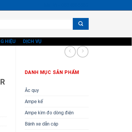
Ms. Vi - 0834865582
G HIỆU
DỊCH VỤ
DANH MỤC SẢN PHẨM
UR
Ắc quy
Ampe kế
Ampe kìm đo dòng điện
Bánh xe dẫn cáp