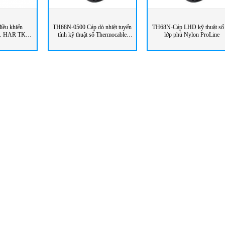
điều khiển
TH68N-0500 Cáp dò nhiệt tuyến
TH68N-Cáp LHD kỹ thuật số
… HAR TKD-
tính kỹ thuật số Thermocable
lớp phủ Nylon ProLine
t Nam
Flexibl Element Việt Nam