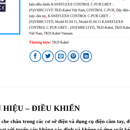
hiệu-điều khiển KAWEFLEX® CONTROL C-PUR GREY -
(N)YMHC11YÖ TKD-Kabel Việt Nam
,
CONTROL C-PUR
,
Dây điện 
máy cầm tay
,
KAWEFLEX® CONTROL C-PUR GREY -
(N)YMHC11YÖ
,
Model 01.04.11
,
Model 01.04.11 KAWEFLEX®
CONTROL C-PUR GREY - (N)YMHC11YÖ
,
TKD-Kabel
,
TKD-Kabe
Việt Nam
,
TKD-Kabel Vietnam
Thương hiệu:
TKD-Kabel
N HIỆU – ĐIỀU KHIỂN
 che chắn trong các cơ sở điện và dụng cụ điện cầm tay, đ
hoạt với tuyến cáp không xác định và không có ứng suất ké