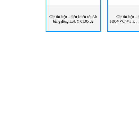
Cáp tín hiệu – điều khiển nối đất
Cáp tín hiệu – 
bằng đồng ESUY 01.05.02
H05VVC4V5-K 
Kabel Việ