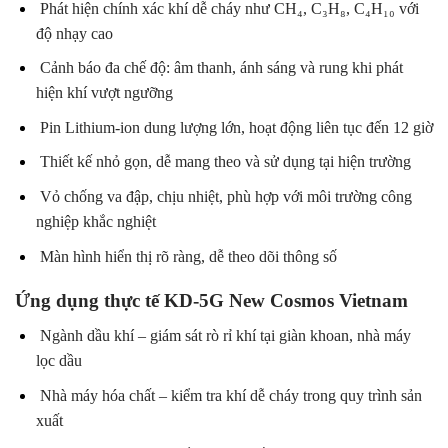
Phát hiện chính xác khí dễ cháy như CH₄, C₃H₈, C₄H₁₀ với
độ nhạy cao
Cảnh báo đa chế độ: âm thanh, ánh sáng và rung khi phát
hiện khí vượt ngưỡng
Pin Lithium-ion dung lượng lớn, hoạt động liên tục đến 12 giờ
Thiết kế nhỏ gọn, dễ mang theo và sử dụng tại hiện trường
Vỏ chống va đập, chịu nhiệt, phù hợp với môi trường công
nghiệp khắc nghiệt
Màn hình hiển thị rõ ràng, dễ theo dõi thông số
Ứng dụng thực tế KD-5G New Cosmos Vietnam
Ngành dầu khí – giám sát rò rỉ khí tại giàn khoan, nhà máy
lọc dầu
Nhà máy hóa chất – kiểm tra khí dễ cháy trong quy trình sản
xuất