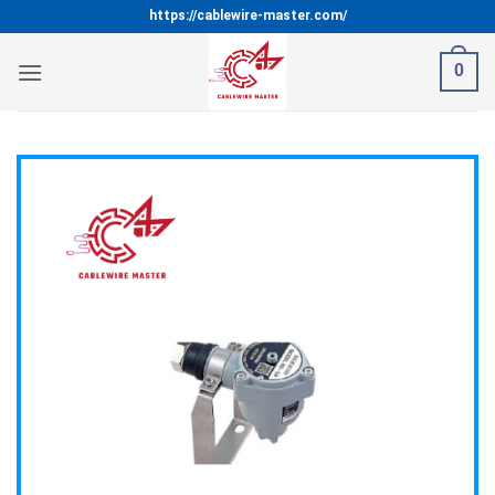
Bỏ
https://cablewire-master.com/
qua
nội
0
dung