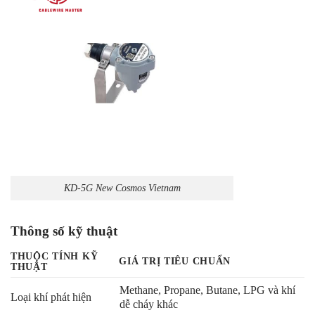
KD-5G New Cosmos Vietnam
Thông số kỹ thuật
THUỘC TÍNH KỸ
GIÁ TRỊ TIÊU CHUẨN
THUẬT
Methane, Propane, Butane, LPG và khí
Loại khí phát hiện
dễ cháy khác