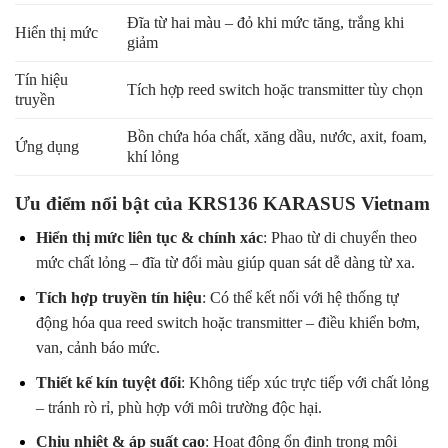
Đĩa từ hai màu – đỏ khi mức tăng, trắng khi
Hiển thị mức
giảm
Tín hiệu
Tích hợp reed switch hoặc transmitter tùy chọn
truyền
Bồn chứa hóa chất, xăng dầu, nước, axit, foam,
Ứng dụng
khí lỏng
Ưu điểm nổi bật của KRS136 KARASUS Vietnam
Hiển thị mức liên tục & chính xác
: Phao từ di chuyển theo
mức chất lỏng – đĩa từ đổi màu giúp quan sát dễ dàng từ xa.
Tích hợp truyền tín hiệu
: Có thể kết nối với hệ thống tự
động hóa qua reed switch hoặc transmitter – điều khiển bơm,
van, cảnh báo mức.
Thiết kế kín tuyệt đối
: Không tiếp xúc trực tiếp với chất lỏng
– tránh rò rỉ, phù hợp với môi trường độc hại.
Chịu nhiệt & áp suất cao
: Hoạt động ổn định trong môi