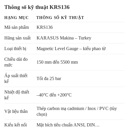
Thông số kỹ thuật KRS136
HẠNG MỤC
THÔNG SỐ KỸ THUẬT
Mã sản phẩm
KRS136
Hãng sản xuất
KARASUS Makina – Turkey
Loại thiết bị
Magnetic Level Gauge – kiểu phao từ
Chiều dài đo
150 mm đến 5500 mm
mức
Áp suất thiết
Tối đa 25 bar
kế
Nhiệt độ thiết
–40°C đến +200°C
kế
Thép carbon mạ cadmium / Inox / PVC (tùy
Vật liệu thân
chọn)
Kiểu kết nối
Mặt bích tiêu chuẩn ANSI, DIN…