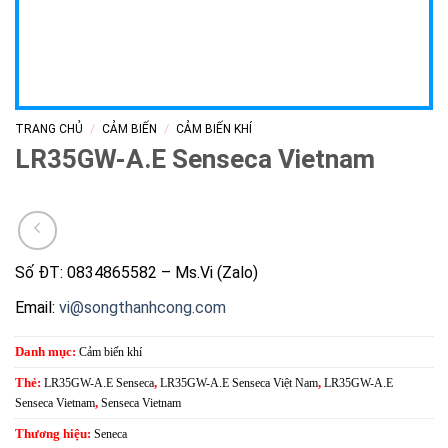
/
/
TRANG CHỦ
CẢM BIẾN
CẢM BIẾN KHÍ
LR35GW-A.E Senseca Vietnam
Số ĐT: 0834865582 – Ms.Vi (Zalo)
Email:
vi@songthanhcong.com
Danh mục:
Cảm biến khí
Thẻ:
LR35GW-A.E Senseca
,
LR35GW-A.E Senseca Việt Nam
,
LR35GW-A.E
Senseca Vietnam
,
Senseca Vietnam
Thương hiệu:
Seneca