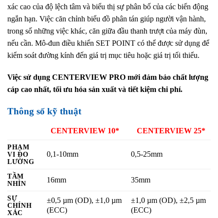
xác cao của độ lệch tâm và biểu thị sự phân bố của các biến động
ngắn hạn. Việc căn chỉnh biểu đồ phân tán giúp người vận hành,
trong số những việc khác, căn giữa đầu thanh trượt của máy đùn,
nếu cần. Mô-đun điều khiển SET POINT có thể được sử dụng để
kiểm soát đường kính đến giá trị mục tiêu hoặc giá trị tối thiểu.
Việc sử dụng CENTERVIEW PRO mới đảm bảo chất lượng
cáp cao nhất, tối ưu hóa sản xuất và tiết kiệm chi phí.
Thông số kỹ thuật
CENTERVIEW 10*
CENTERVIEW 25*
PHẠM
0,1-10mm
0,5-25mm
VI ĐO
LƯỜNG
TẦM
16mm
35mm
NHÌN
SỰ
±0,5 µm (OD), ±1,0 µm
±1,0 µm (OD), ±2,5 µm
CHÍNH
(ECC)
(ECC)
XÁC