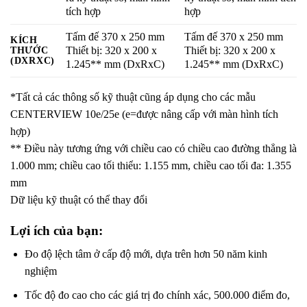
tích hợp
hợp
Tấm đế 370 x 250 mm
Tấm đế 370 x 250 mm
KÍCH
THƯỚC
Thiết bị: 320 x 200 x
Thiết bị: 320 x 200 x
(DXRXC)
1.245** mm (DxRxC)
1.245** mm (DxRxC)
*Tất cả các thông số kỹ thuật cũng áp dụng cho các mẫu
CENTERVIEW 10e/25e (e=được nâng cấp với màn hình tích
hợp)
** Điều này tương ứng với chiều cao có chiều cao đường thẳng là
1.000 mm; chiều cao tối thiểu: 1.155 mm, chiều cao tối đa: 1.355
mm
Dữ liệu kỹ thuật có thể thay đổi
Lợi ích của bạn:
Đo độ lệch tâm ở cấp độ mới, dựa trên hơn 50 năm kinh
nghiệm
Tốc độ đo cao cho các giá trị đo chính xác, 500.000 điểm đo,