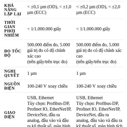
KHẢ
< ±0,1 µm (OD), < ±1,0
< ±0,2 µm (OD), < ±2,0
NĂNG
µm (ECC)
µm (ECC)
LẶP LẠI
THỜI
GIAN
< 1/1.000.000 giây
< 1/1.000.000 giây
PHƠI
NHIỄM
500.000 điểm đo, 5.000
500.000 điểm đo, 5.000
giá trị đo có độ chính
giá trị đo có độ chính xác
ĐO TỐC
ĐỘ
xác cao
cao
(trên giây/trên trục đo)
(trên giây/trên trục đo)
NGHỊ
1 µm
1 µm
QUYẾT
NGUỒN
100-240 V xoay chiều
100-240 V xoay chiều
ĐIỆN
USB, Ethernet
USB, Ethernet
Tùy chọn: Profibus-DP,
Tùy chọn: Profibus-DP,
Profinet IO, EtherNet/IP,
Profinet IO, EtherNet/IP,
GIAO
DeviceNet, đầu ra
DeviceNet, đầu ra
DIỆN
analog, đầu vào và đầu
analog, đầu vào và đầu ra
ra kỹ thuật số, màn hình
kỹ thuật số, màn hình tích