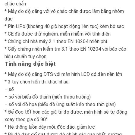
chắc chắn
* Máy đo độ căng với vỏ chắc chắn được làm bằng nhôm
đúc
* Pin LiPo (khoảng 40 giờ hoạt động liên tục) kèm bộ sạc
* CE đã được thử nghiệm, miễn nhiễm với tĩnh điện
* Chứng chỉ nhà máy 2.1 theo EN 10204 miễn phí
* Giấy chứng nhận kiểm tra 3.1 theo EN 10204 với báo cáo
hiệu chuẩn tùy chọn
Tính năng đặc biệt
* Máy đo độ căng DTS với màn hình LCD có đèn nền lớn
* 3 tùy chọn hiển thị khác nhau:
– số
– số với biểu đồ thanh (hiển thị xu hướng)
– số với đồ họa (biểu đồ ứng suất kéo theo thời gian)
* Để đọc tốt hơn các giá trị đo được, màn hình sẽ tự động
xoay theo gia số 90°
* Hệ thống luồn dây mới, độc đáo, giảm lực
* Bù độ dày: để đạt được độ chính xác cao nhất, đường