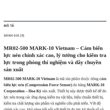
MÔ TẢ
ĐÁNH GIÁ (0)
MR02-500 MARK-10 Vietnam – Cảm biến
lực nén chính xác cao, lý tưởng cho kiểm tra
lực trong phòng thí nghiệm và dây chuyền
sản xuất
MR02-500 MARK-10 Vietnam
là mã
sả
n ph
ẩm thuộc d
òng
cảm
b
iến lự
c né
n (Compression Force Sensor)
do hãng
MARK-10
Corporation – Hoa Kỳ
sản xuất. Thiết bị này được thiết kế để đo
lực nén trong các ứng dụng kiểm tra vật liệu, hiệu chuẩn thiết bị,
kiểm tra chất lượng sản phẩm và nghiên cứu phát triển. Với độ
chính xác cao, khả năng kết nối với thiết bị đo lực kỹ thuật số và