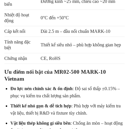
Đường kính ~25 mm, chiều cao ~20 mm
biến
Nhiệt độ hoạt
0°C đến +50°C
động
Cáp kết nối
Dài 2.5 m – đầu nối chuẩn MARK-10
Tính năng đặc
Thiết kế siêu nhỏ – phù hợp không gian hẹp
biệt
Chứng nhận
CE, RoHS
Ưu điểm nổi bật của MR02-500 MARK-10
Vietnam
Đo lực nén chính xác & ổn định
: Độ sai số thấp ±0.15% –
phục vụ kiểm tra chất lượng sản phẩm.
Thiết kế nhỏ gọn & dễ tích hợp
: Phù hợp với máy kiểm tra
vật liệu, thiết bị R&D và fixture tùy chỉnh.
Vật liệu thép không gỉ siêu bền
: Chống ăn mòn – hoạt động