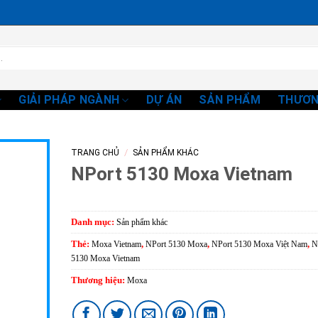
GIẢI PHÁP NGÀNH
DỰ ÁN
SẢN PHẨM
THƯƠN
/
TRANG CHỦ
SẢN PHẨM KHÁC
NPort 5130 Moxa Vietnam
Danh mục:
Sản phẩm khác
Thẻ:
Moxa Vietnam
,
NPort 5130 Moxa
,
NPort 5130 Moxa Việt Nam
,
N
5130 Moxa Vietnam
Thương hiệu:
Moxa