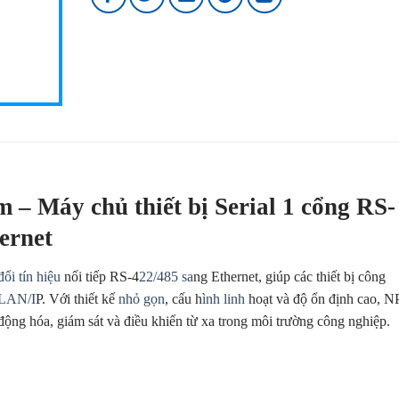
– Máy chủ thiết bị Serial 1 cổng RS-
ernet
đổi tín hiệu
nối tiếp RS-4
22/485 sa
ng Ethernet, giúp các thiết bị công
 LAN/I
P. Với thiết kế
nhỏ gọn
, cấu h
ình linh
hoạt và độ ổn định cao, N
 động hóa, giám sát và điều khiển từ xa trong môi trường công nghiệp.