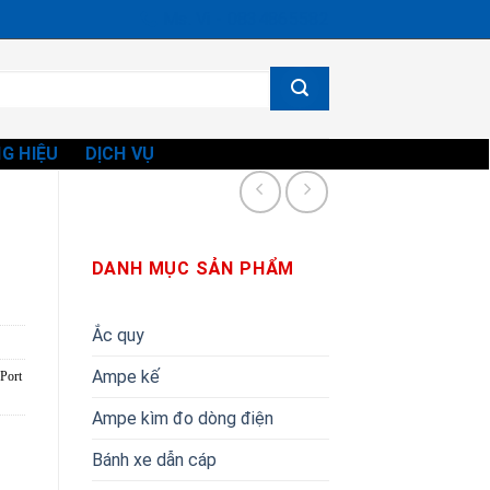
Ms. Vi - 0834865582
G HIỆU
DỊCH VỤ
DANH MỤC SẢN PHẨM
Ắc quy
Ampe kế
Port
Ampe kìm đo dòng điện
Bánh xe dẫn cáp