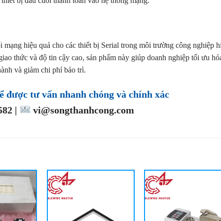
 thiết bị đầu cuối thanh toán vào hệ thống mạng.
ối mạng hiệu quả cho các thiết bị Serial trong môi trường công nghiệp h
 giao thức và độ tin cậy cao, sản phẩm này giúp doanh nghiệp tối ưu hó
ành và giảm chi phí bảo trì.
ể được tư vấn nhanh chóng và chính xác
82 |
vi@songthanhcong.com