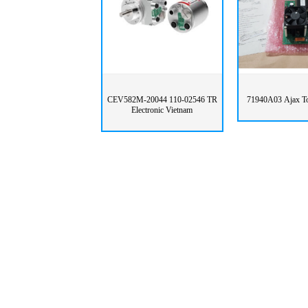
CEV582M-20044 110-02546 TR
71940A03 Ajax To
Electronic Vietnam