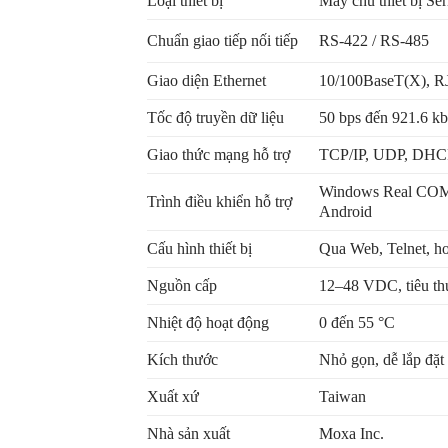
Loại thiết bị
Máy chủ thiết bị Se
Chuẩn giao tiếp nối tiếp
RS-422 / RS-485
Giao diện Ethernet
10/100BaseT(X), R
Tốc độ truyền dữ liệu
50 bps đến 921.6 k
Giao thức mạng hỗ trợ
TCP/IP, UDP, DHCP
Windows Real COM
Trình điều khiển hỗ trợ
Android
Cấu hình thiết bị
Qua Web, Telnet, h
Nguồn cấp
12–48 VDC, tiêu 
Nhiệt độ hoạt động
0 đến 55 °C
Kích thước
Nhỏ gọn, dễ lắp đặt
Xuất xứ
Taiwan
Nhà sản xuất
Moxa Inc.