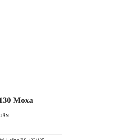
5130 Moxa
HUẨN