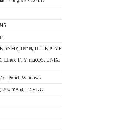
rial 1 cổng RS-422/485
J45
bps
, SNMP, Telnet, HTTP, ICMP
, Linux TTY, macOS, UNIX,
oặc tiện ích Windows
thụ 200 mA @ 12 VDC