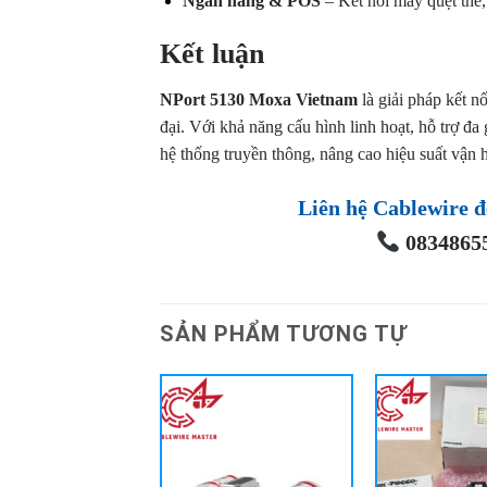
Ngân hàng & POS
– Kết nối máy quẹt thẻ,
Kết luận
NPort 5130 Moxa Vietnam
là giải pháp kết n
đại. Với khả năng cấu hình linh hoạt, hỗ trợ đa
hệ thống truyền thông, nâng cao hiệu suất vận h
Liên hệ Cablewire đ
08348655
SẢN PHẨM TƯƠNG TỰ