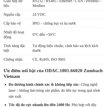
Giao tiếp dữ
RS232 / RS485 / Ethernet / CAN / Profibus /
liệu
Modbus
Nguồn cấp
24 VDC
Cấp bảo vệ
IP65 – chống bụi và tia nước
Nhiệt độ hoạt
0°C đến +50°C
động
Tính năng đặc
Tự động hiệu chuẩn, cảnh báo sai lệch kích
biệt
thước
Chứng nhận
CE, RoHS, ISO 9001
Ưu điểm nổi bật của ODAC.1001.66020 Zumbach
Vietnam
Đo đường kính chính xác & không tiếp xúc
: Công nghệ
laser – không làm hỏng sản phẩm, đo liên tục trong quá trình
sản xuất.
Tốc độ đo cực nhanh lên đến 2400 Hz
: Phù hợp với dây