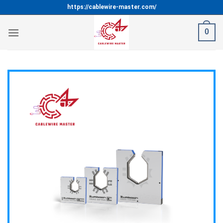
Bỏ
https://cablewire-master.com/
qua
nội
0
dung