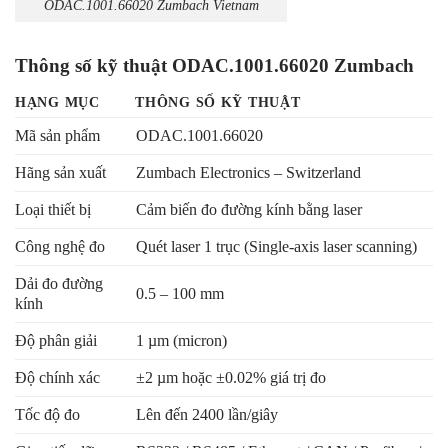
ODAC.1001.66020 Zumbach Vietnam
Thông số kỹ thuật ODAC.1001.66020 Zumbach
HẠNG MỤC
THÔNG SỐ KỸ THUẬT
Mã sản phẩm
ODAC.1001.66020
Hãng sản xuất
Zumbach Electronics – Switzerland
Loại thiết bị
Cảm biến đo đường kính bằng laser
Công nghệ đo
Quét laser 1 trục (Single-axis laser scanning)
Dải đo đường
0.5 – 100 mm
kính
Độ phân giải
1 µm (micron)
Độ chính xác
±2 µm hoặc ±0.02% giá trị đo
Tốc độ đo
Lên đến 2400 lần/giây