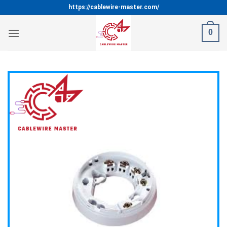
Bỏ
https://cablewire-master.com/
qua
nội
0
dung