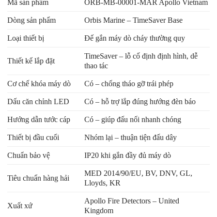
Mã sản phẩm
ORB-MB-00001-MAR Apollo Vietnam
Dòng sản phẩm
Orbis Marine – TimeSaver Base
Loại thiết bị
Đế gắn máy dò cháy thường quy
TimeSaver – lỗ cố định định hình, dễ
Thiết kế lắp đặt
thao tác
Cơ chế khóa máy dò
Có – chống tháo gỡ trái phép
Dấu căn chỉnh LED
Có – hỗ trợ lắp đúng hướng đèn báo
Hướng dẫn tước cáp
Có – giúp đấu nối nhanh chóng
Thiết bị đầu cuối
Nhóm lại – thuận tiện đấu dây
Chuẩn bảo vệ
IP20 khi gắn đầy đủ máy dò
MED 2014/90/EU, BV, DNV, GL,
Tiêu chuẩn hàng hải
Lloyds, KR
Apollo Fire Detectors – United
Xuất xứ
Kingdom