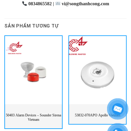
0834865582 |
vi@songthanhcong.com
SẢN PHẨM TƯƠNG TỰ
50403 Alarm Devices – Sounder Sirena
53832-070APO Apollo Vietnam
Vietnam