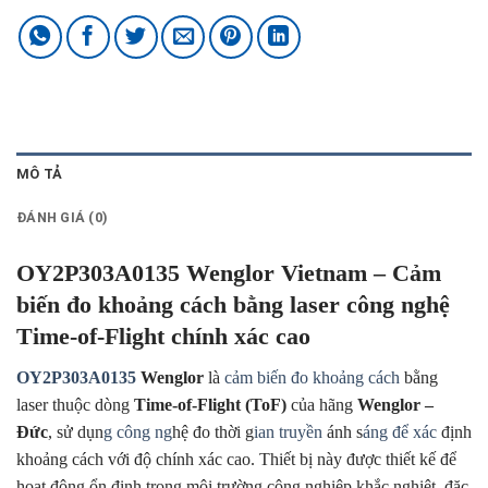
MÔ TẢ
ĐÁNH GIÁ (0)
OY2P303A0135 Wenglor Vietnam – Cảm
biến đo khoảng cách bằng laser công nghệ
Time-of-Flight chính xác cao
OY2P303A0135
Wenglor
là
cảm biến đo khoảng cách
bằng
laser thuộc dòng
Time-of-Flight (ToF)
của hãng
Wenglor –
Đức
, sử dụn
g công ng
hệ đo thời g
ian truyền
ánh s
áng để xác
định
khoảng cách với độ chính xác cao. Thiết bị này được thiết kế để
hoạt động ổn định trong môi trường công nghiệp khắc nghiệt, đặc