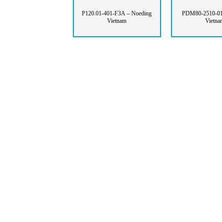
P120.01-401-F3A – Noeding
PDM80-2510-01
Vietnam
Vietna