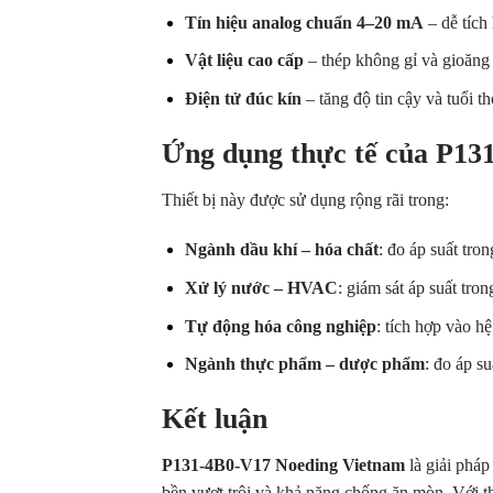
Tín hiệu analog chuẩn 4–20 mA
– dễ tích
Vật liệu cao cấp
– thép không gỉ và gioăng
Điện tử đúc kín
– tăng độ tin cậy và tuổi th
Ứng dụng thực tế của P13
Thiết bị này được sử dụng rộng rãi trong:
Ngành dầu khí – hóa chất
: đo áp suất tr
Xử lý nước – HVAC
: giám sát áp suất tro
Tự động hóa công nghiệp
: tích hợp vào hệ
Ngành thực phẩm – dược phẩm
: đo áp s
Kết luận
P131-4B0-V17 Noeding Vietnam
là giải pháp
bền vượt trội và khả năng chống ăn mòn. Với th