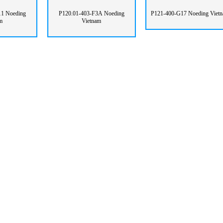
1 Noeding
P120.01-403-F3A Noeding
P121-400-G17 Noeding Viet
m
Vietnam