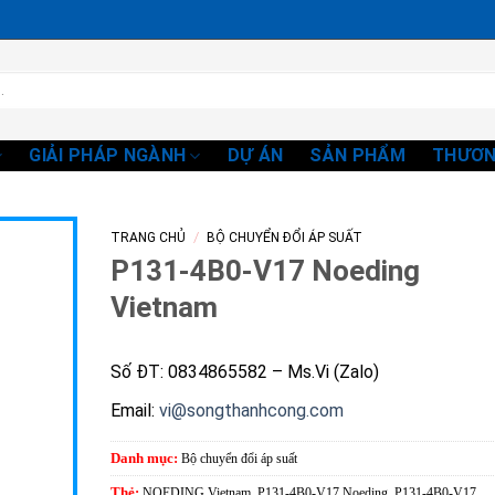
GIẢI PHÁP NGÀNH
DỰ ÁN
SẢN PHẨM
THƯƠN
/
TRANG CHỦ
BỘ CHUYỂN ĐỔI ÁP SUẤT
P131-4B0-V17 Noeding
Vietnam
Số ĐT: 0834865582 – Ms.Vi (Zalo)
Email:
vi@songthanhcong.com
Danh mục:
Bộ chuyển đổi áp suất
Thẻ:
NOEDING Vietnam
,
P131-4B0-V17 Noeding
,
P131-4B0-V17