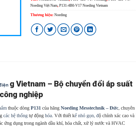
Noeding Việt Nam
,
P131-4B0-V17 Noeding Vietnam
Thương hiệu:
Noeding
g Vietnam – Bộ chuyển đổi áp suất
điện
 công nghiệp
hẩm
thuộc dòng
P131
của hãng
Noeding Messtechnik – Đức
, chuyên
ng
các hệ thống
tự động
hóa.
Với thiết k
ế nhỏ gọn, đ
ộ chính xác cao và
các ứng dụng trong ngành dầu khí, hóa chất, xử lý nước và HVAC