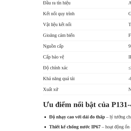
Đầu ra tín hiệu
A
Kết nối quy trình
G
Vật liệu kết nối
T
Gioăng cảm biến
F
Nguồn cấp
Cấp bảo vệ
I
Độ chính xác
≤
Khả năng quá tải
-
Xuất xứ
N
Ưu điểm nổi bật của P131
Độ nhạy cao với dải đo thấp
– lý tưởng ch
Thiết kế chống nước IP67
– hoạt động ổn 