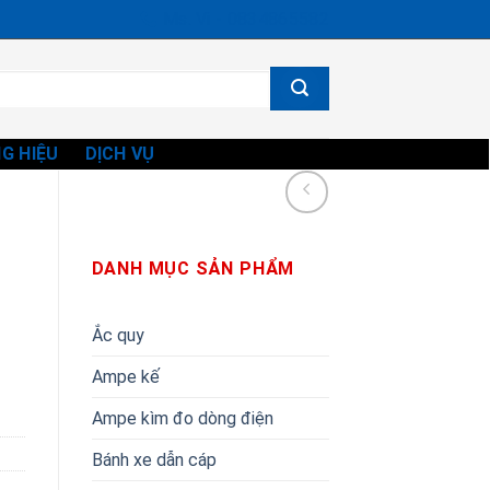
Ms. Vi - 0834865582
G HIỆU
DỊCH VỤ
DANH MỤC SẢN PHẨM
Ắc quy
Ampe kế
Ampe kìm đo dòng điện
Bánh xe dẫn cáp