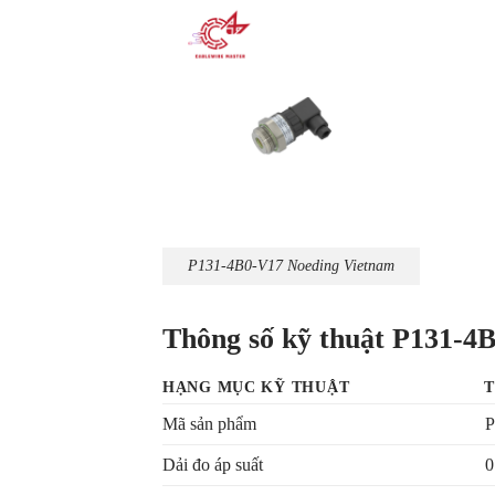
P131-4B0-V17 Noeding Vietnam
Thông số kỹ thuật P131-4
HẠNG MỤC KỸ THUẬT
T
Mã sản phẩm
P
Dải đo áp suất
0