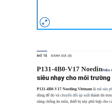
MÔ TẢ
ĐÁNH GIÁ (0)
P131-4B0-V17 Noedin
hiệu 
siêu nhạy cho môi trường
P131-4B0-V17 Noeding Vietnam
là
mã sản p
dùng để đo và
chuyển đổi áp suất
thành tín tro
năng chống ăn mòn, thiết bị này phù hợp cho 