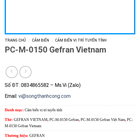
/
/
TRANG CHỦ
CẢM BIẾN
CẢM BIẾN VỊ TRÍ TUYẾN TÍNH
PC-M-0150 Gefran Vietnam
Số ĐT: 0834865582 – Ms.Vi (Zalo)
Email:
vi@songthanhcong.com
Danh mục:
Cảm biến vị trí tuyến tính
Thẻ:
GEFRAN VIETNAM
,
PC-M-0150 Gefran
,
PC-M-0150 Gefran Việt Nam
,
PC-
M-0150 Gefran Vietnam
Thương hiệu:
GEFRAN