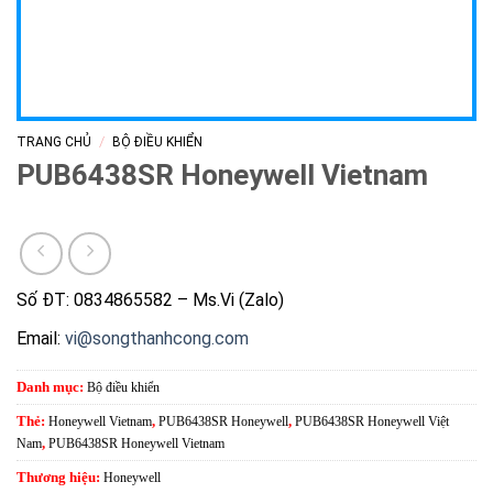
/
TRANG CHỦ
BỘ ĐIỀU KHIỂN
PUB6438SR Honeywell Vietnam
Số ĐT: 0834865582 – Ms.Vi (Zalo)
Email:
vi@songthanhcong.com
Danh mục:
Bộ điều khiển
Thẻ:
Honeywell Vietnam
,
PUB6438SR Honeywell
,
PUB6438SR Honeywell Việt
Nam
,
PUB6438SR Honeywell Vietnam
Thương hiệu:
Honeywell