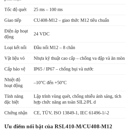
Tốc độ quét
25 ms – 100 ms
Giao tiếp
CU408-M12 – giao thức M12 tiêu chuẩn
Điện áp hoạt
24 VDC
động
Loại kết nối
Đầu nối M12 – 8 chân
Vật liệu vỏ
Nhựa kỹ thuật cao cấp – chống va đập và ăn mòn
Cấp bảo vệ
IP65 / IP67 – chống bụi và nước
Nhiệt độ
–10°C đến +50°C
hoạt động
Tính năng
Lập trình vùng quét, chống nhiễu ánh sáng, tích
đặc biệt
hợp chức năng an toàn SIL2/PL d
Chứng nhận
CE, TÜV, ISO 13849-1, IEC 61496-1/-2
Ưu điểm nổi bật của RSL410-M/CU408-M12