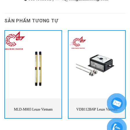
SẢN PHẨM TƯƠNG TỰ
MLD-M003 Leuze Vietnam
VDB112B/6P Leuze Vietnam