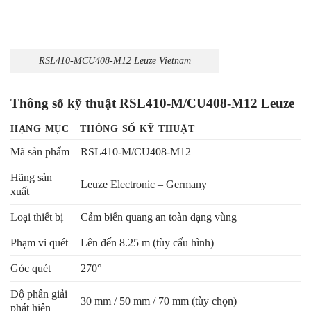
RSL410-MCU408-M12 Leuze Vietnam
Thông số kỹ thuật RSL410-M/CU408-M12 Leuze
HẠNG MỤC
THÔNG SỐ KỸ THUẬT
Mã sản phẩm
RSL410-M/CU408-M12
Hãng sản
Leuze Electronic – Germany
xuất
Loại thiết bị
Cảm biến quang an toàn dạng vùng
Phạm vi quét
Lên đến 8.25 m (tùy cấu hình)
Góc quét
270°
Độ phân giải
30 mm / 50 mm / 70 mm (tùy chọn)
phát hiện