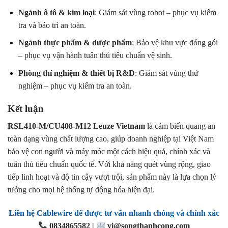
Ngành ô tô & kim loại
: Giám sát vùng robot – phục vụ kiểm
tra và bảo trì an toàn.
Ngành thực phẩm & dược phẩm
: Bảo vệ khu vực đóng gói
– phục vụ vận hành tuân thủ tiêu chuẩn vệ sinh.
Phòng thí nghiệm & thiết bị R&D
: Giám sát vùng thử
nghiệm – phục vụ kiểm tra an toàn.
Kết luận
RSL410-M/CU408-M12 Leuze Vietnam
là cảm biến quang an
toàn dạng vùng chất lượng cao, giúp doanh nghiệp tại Việt Nam
bảo vệ con người và máy móc một cách hiệu quả, chính xác và
tuân thủ tiêu chuẩn quốc tế. Với khả năng quét vùng rộng, giao
tiếp linh hoạt và độ tin cậy vượt trội, sản phẩm này là lựa chọn lý
tưởng cho mọi hệ thống tự động hóa hiện đại.
Liên hệ Cablewire để được tư vấn nhanh chóng và chính xác
0834865582 |
vi@songthanhcong.com