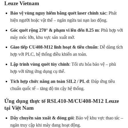
Leuze Vietnam
Bảo vệ vùng nguy hiểm bằng quét laser chính xác
: Phát
hiện người hoặc vật thể – ngăn ngừa tai nạn lao động.
Góc quét rộng 270° & phạm vi lên đến 8.25 m
: Phù hợp với
máy móc lớn, khu vực sản xuất mở.
Giao tiếp CU408-M12 linh hoạt & tiêu chuẩn
: Dễ dàng tích
hợp với PLC, hệ thống điều khiển an toàn.
Lập trình vùng quét tùy chỉnh
: Tối ưu hóa bảo vệ – phù
hợp với từng ứng dụng cụ thể.
Tích hợp chức năng an toàn SIL2 / PL d
: Đáp ứng tiêu
chuẩn quốc tế – tăng độ tin cậy hệ thống.
Ứng dụng thực tế RSL410-M/CU408-M12 Leuze
tại Việt Nam
Dây chuyền sản xuất & đóng gói
: Bảo vệ khu vực thao tác –
ngăn truy cập khi máy đang hoạt động.