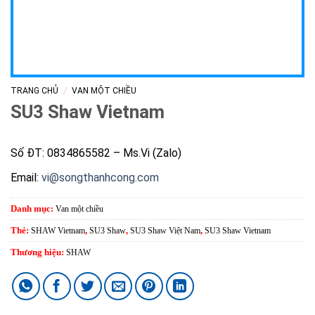
/
TRANG CHỦ
VAN MỘT CHIỀU
SU3 Shaw Vietnam
Số ĐT: 0834865582 – Ms.Vi (Zalo)
Email:
vi@songthanhcong.com
Danh mục:
Van một chiều
Thẻ:
SHAW Vietnam
,
SU3 Shaw
,
SU3 Shaw Việt Nam
,
SU3 Shaw Vietnam
Thương hiệu:
SHAW