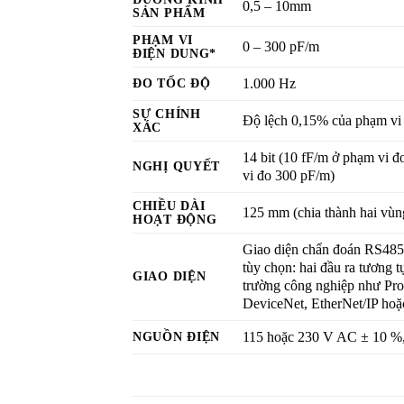
0,5 – 10mm
SẢN PHẨM
PHẠM VI
0 – 300 pF/m
ĐIỆN DUNG*
ĐO TỐC ĐỘ
1.000 Hz
SỰ CHÍNH
Độ lệch 0,15% của phạm vi
XÁC
14 bit (10 fF/m ở phạm vi 
NGHỊ QUYẾT
vi đo 300 pF/m)
CHIỀU DÀI
125 mm (chia thành hai vùn
HOẠT ĐỘNG
Giao diện chẩn đoán RS48
tùy chọn: hai đầu ra tương t
GIAO DIỆN
trường công nghiệp như Pr
DeviceNet, EtherNet/IP hoặ
NGUỒN ĐIỆN
115 hoặc 230 V AC ± 10 %