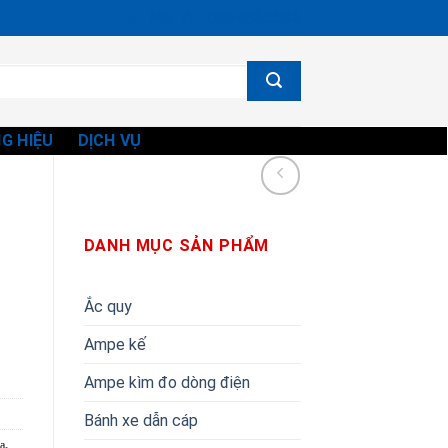
Ms. Vi - 0834865582
G HIỆU
DỊCH VỤ
DANH MỤC SẢN PHẨM
Ắc quy
Ampe kế
Ampe kìm đo dòng điện
Bánh xe dẫn cáp
a
,