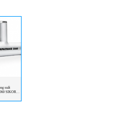
ông suất
060 SIKORA
m