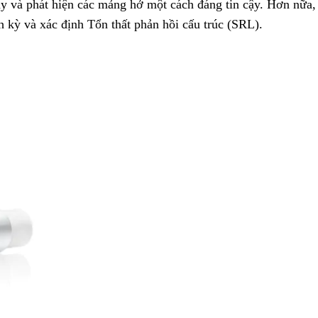
y và phát hiện
.
các mảng hở một cách đáng tin cậy. Hơn nữa,
h kỳ và xác định Tổn thất phản hồi cấu trúc (SRL).