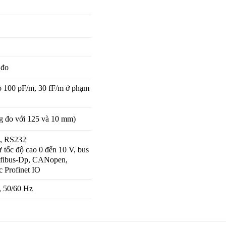
 đo
đo 100 pF/m, 30 fF/m ở phạm
g đo với 125 và 10 mm)
5, RS232
ự tốc độ cao 0 đến 10 V, bus
ofibus-Dp, CANopen,
c Profinet IO
, 50/60 Hz