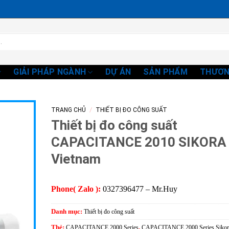
GIẢI PHÁP NGÀNH
DỰ ÁN
SẢN PHẨM
THƯƠN
/
TRANG CHỦ
THIẾT BỊ ĐO CÔNG SUẤT
Thiết bị đo công suất
CAPACITANCE 2010 SIKORA
Vietnam
Phone( Zalo ):
0327396477 – Mr.Huy
Danh mục:
Thiết bị đo công suất
Thẻ:
CAPACITANCE 2000 Series
,
CAPACITANCE 2000 Series Sikor