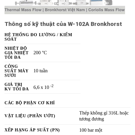
Thông số kỹ thuật của W-102A Bronkhorst
HỆ THỐNG ĐO LƯỜNG / KIỂM
SOÁT
NHIỆT ĐỘ
200
°C
GIA NHIỆT
TỐI ĐA
CÔNG
10 tuần
SUẤT MÁY
SƯỞI
GIÁ TRỊ
-2
6,6 x 10
KV TỐI ĐA
CÁC BỘ PHẬN CƠ KHÍ
Thép không gỉ 316L hoặc
VẬT LIỆU (PHẦN ƯỚT)
tương đương
XẾP HẠNG ÁP SUẤT (PN)
100
bar một