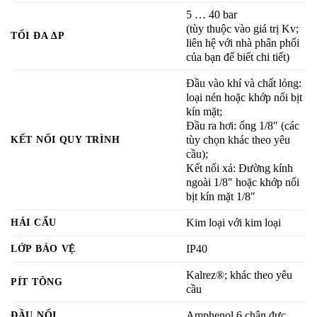
5
… 40
bar
(tùy thuộc vào giá trị Kv;
TỐI ĐA ΔP
liên hệ với nhà phân phối
của bạn để biết chi tiết)
Đầu vào khí và chất lỏng:
loại nén hoặc khớp nối bịt
kín mặt;
Đầu ra hơi: ống 1/8″ (các
KẾT NỐI QUY TRÌNH
tùy chọn khác theo yêu
cầu);
Kết nối xả: Đường kính
ngoài 1/8″ hoặc khớp nối
bịt kín mặt 1/8″
HẢI CẨU
Kim loại với kim loại
LỚP BẢO VỆ
IP40
Kalrez®; khác theo yêu
PÍT TÔNG
cầu
ĐẦU NỐI
Amphenol 6 chân đực