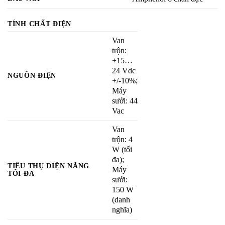
TÍNH CHẤT ĐIỆN
Van
trộn:
+15…
24 Vdc
NGUỒN ĐIỆN
+/-10%;
Máy
sưởi: 44
Vac
Van
trộn: 4
W (tối
đa);
TIÊU THỤ ĐIỆN NĂNG
Máy
TỐI ĐA
sưởi:
150 W
(danh
nghĩa)