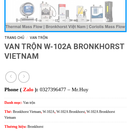
/
TRANG CHỦ
VAN TRỘN
VAN TRỘN W-102A BRONKHORST
VIETNAM
Phone (
Zalo
):
0327396477 – Mr.Huy
Danh mục:
Van trộn
Thẻ:
Bronkhorst Vietnam
,
W-102A
,
W-102A Bronkhorst
,
W-102A Bronkhorst
Vietnam
Thương hiệu:
Bronkhorst