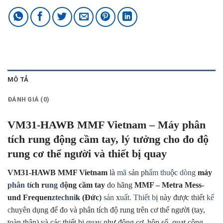
MÔ TẢ
ĐÁNH GIÁ (0)
VM31-HAWB MMF Vietnam – Máy phân
tích rung động cầm tay, lý tưởng cho đo độ
rung cơ thể người và thiết bị quay
VM31-HAWB MMF Vietnam
là
mã s
ản ph
ẩm thu
ộc
dòng
máy
phân tí
ch r
ung đ
ộng cầm tay
do hãng
MMF – Metra Mess-
und Frequen
ztechni
k (Đức
)
sản
x
uất. Thiết b
ị này được thiết
kế
c
huyên dụng để đo và phân tích độ rung trên cơ thể người (tay,
toàn thân) và các thiết bị quay như động cơ, hộp số, quạt công