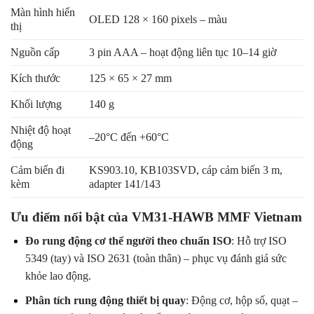
Màn hình hiển
OLED 128 × 160 pixels – màu
thị
Nguồn cấp
3 pin AAA – hoạt động liên tục 10–14 giờ
Kích thước
125 × 65 × 27 mm
Khối lượng
140 g
Nhiệt độ hoạt
–20°C đến +60°C
động
Cảm biến đi
KS903.10, KB103SVD, cáp cảm biến 3 m,
kèm
adapter 141/143
Ưu điểm nổi bật của VM31-HAWB MMF Vietnam
Đo rung động cơ thể người theo chuẩn ISO
: Hỗ trợ ISO
5349 (tay) và ISO 2631 (toàn thân) – phục vụ đánh giá sức
khỏe lao động.
Phân tích rung động thiết bị quay
: Động cơ, hộp số, quạt –