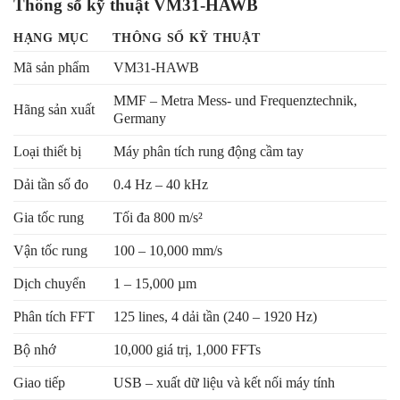
Thông số kỹ thuật VM31-HAWB
HẠNG MỤC
THÔNG SỐ KỸ THUẬT
Mã sản phẩm
VM31-HAWB
MMF – Metra Mess- und Frequenztechnik,
Hãng sản xuất
Germany
Loại thiết bị
Máy phân tích rung động cầm tay
Dải tần số đo
0.4 Hz – 40 kHz
Gia tốc rung
Tối đa 800 m/s²
Vận tốc rung
100 – 10,000 mm/s
Dịch chuyển
1 – 15,000 µm
Phân tích FFT
125 lines, 4 dải tần (240 – 1920 Hz)
Bộ nhớ
10,000 giá trị, 1,000 FFTs
Giao tiếp
USB – xuất dữ liệu và kết nối máy tính