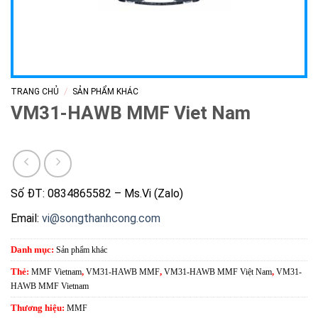
/
TRANG CHỦ
SẢN PHẨM KHÁC
VM31-HAWB MMF Viet Nam
Số ĐT: 0834865582 – Ms.Vi (Zalo)
Email:
vi@songthanhcong.com
Danh mục:
Sản phẩm khác
Thẻ:
MMF Vietnam
,
VM31-HAWB MMF
,
VM31-HAWB MMF Việt Nam
,
VM31-
HAWB MMF Vietnam
Thương hiệu:
MMF