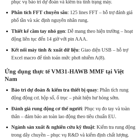
phục vụ bảo trì dự đoán và kiểm tra tình trạng máy.
Phân tích FFT chuyên sâu
: 125 lines FFT – hỗ trợ đánh giá
phổ tần và xác định nguyên nhân rung.
Thiết kế cầm tay nhỏ gọn
: Dễ mang theo hiện trường – hoạt
động liên tục đến 14 giờ với pin AAA.
Kết nối máy tính & xuất dữ liệu
: Giao diện USB – hỗ trợ
Excel macro để tính toán mức phơi nhiễm A(8).
Ứng dụng thực tế VM31-HAWB MMF tại Việt
Nam
Bảo trì dự đoán & kiểm tra thiết bị quay
: Phân tích rung
động động cơ, hộp số, ổ trục – phát hiện hư hỏng sớm.
Đánh giá rung động cơ thể người
: Phục vụ đo tay và toàn
thân – đảm bảo an toàn lao động theo tiêu chuẩn EU.
Ngành sản xuất & nghiên cứu kỹ thuật
: Kiểm tra rung động
trong dây chuyền – phục vụ R&D và kiểm định chất lượng.