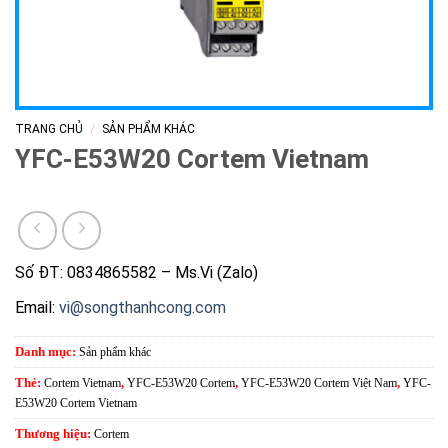
/
TRANG CHỦ
SẢN PHẨM KHÁC
YFC-E53W20 Cortem Vietnam
Số ĐT: 0834865582 – Ms.Vi (Zalo)
Email:
vi@songthanhcong.com
Danh mục:
Sản phẩm khác
Thẻ:
Cortem Vietnam
,
YFC-E53W20 Cortem
,
YFC-E53W20 Cortem Việt Nam
,
YFC-
E53W20 Cortem Vietnam
Thương hiệu:
Cortem