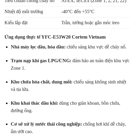
Tiêu chuẩn chống cháy nổ
ATEX, IECEx (Zone 1, 2, 21, 22)
Nhiệt độ môi trường
-40°C đến +55°C
Kiểu lắp đặt
Trần, tường hoặc gắn móc treo
Ứng dụng thực tế YFC-E53W20 Cortem Vietnam
Nhà máy lọc dầu, hóa dầu:
chiếu sáng khu vực dễ cháy nổ.
Trạm nạp khí gas LPG/CNG:
đảm bảo an toàn điện khu vực
Zone 1.
Kho chứa hóa chất, dung môi:
chiếu sáng không sinh nhiệt
và tia lửa.
Khu khai thác dầu khí:
dùng cho giàn khoan, bồn chứa,
đường ống.
Cơ sở xử lý nước thải công nghiệp:
chống hơi khí dễ cháy,
ẩm ướt cao.