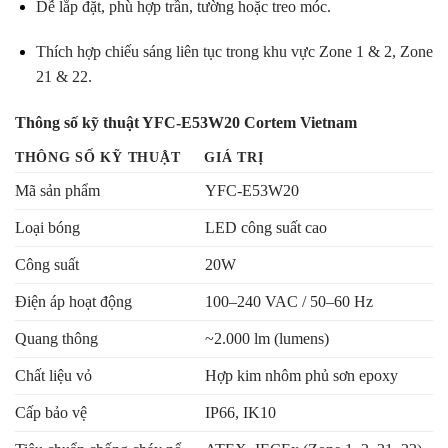
Dễ lắp đặt, phù hợp trần, tường hoặc treo móc.
Thích hợp chiếu sáng liên tục trong khu vực Zone 1 & 2, Zone
21 & 22.
Thông số kỹ thuật YFC-E53W20 Cortem Vietnam
THÔNG SỐ KỸ THUẬT
GIÁ TRỊ
Mã sản phẩm
YFC-E53W20
Loại bóng
LED công suất cao
Công suất
20W
Điện áp hoạt động
100–240 VAC / 50–60 Hz
Quang thông
~2.000 lm (lumens)
Chất liệu vỏ
Hợp kim nhôm phủ sơn epoxy
Cấp bảo vệ
IP66, IK10