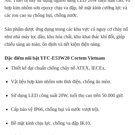
Âu. Thiết bị này sử dụng nguồn sáng LED 20W hiệu suất cao, vỏ
hợp kim nhôm sơn epoxy chịu va đập, bề mặt kính cường lực và
các ron cao su chống bụi, chống nước.
Sản phẩm được ứng dụng trong các khu vực có nguy cơ cháy nổ
như nhà máy lọc dầu, kho hóa chất, khu khai thác khí đốt, giúp
chiếu sáng an toàn, ổn định và tiết kiệm điện năng.
Đặc điểm nổi bật YFC-E53W20 Cortem Vietnam
Thiết kế đạt chuẩn chống cháy nổ ATEX, IECEx.
Vật liệu hợp kim nhôm sơn tĩnh điện, chống ăn mòn.
Sử dụng LED công suất 20W, tuổi thọ cao trên 50.000 giờ.
Cấp bảo vệ IP66, chống bụi và nước vượt trội.
Bề mặt kính chịu lực, chống va đập IK10.