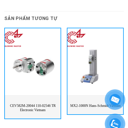
SẢN PHẨM TƯƠNG TỰ
CEV582M-20044 110-02546 TR
MX2-1000N Hans-Schmidt Vietnam
Electronic Vietnam