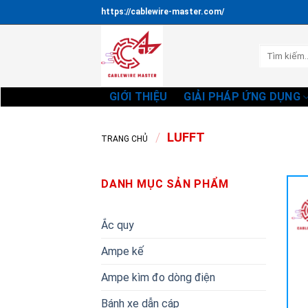
Bỏ
https://cablewire-master.com/
qua
nội
Tìm
dung
kiếm:
GIỚI THIỆU
GIẢI PHÁP ỨNG DỤNG
/
LUFFT
TRANG CHỦ
DANH MỤC SẢN PHẨM
Ắc quy
Ampe kế
Ampe kìm đo dòng điện
Bánh xe dẫn cáp