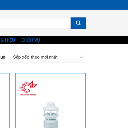
Ms. Vi - 0834865582
G HIỆU
DỊCH VỤ
Đã
quả
sắp
xếp
theo
mới
nhất