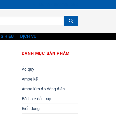
Ms. Vi - 0834865582
G HIỆU
DỊCH VỤ
DANH MỤC SẢN PHẨM
Ắc quy
Ampe kế
Ampe kìm đo dòng điện
Bánh xe dẫn cáp
Biến dòng