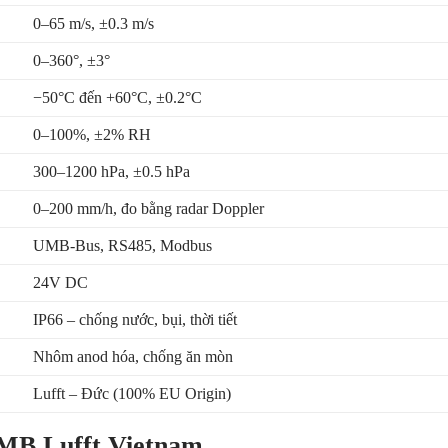
0–65 m/s, ±0.3 m/s
0–360°, ±3°
−50°C đến +60°C, ±0.2°C
0–100%, ±2% RH
300–1200 hPa, ±0.5 hPa
0–200 mm/h, đo bằng radar Doppler
UMB-Bus, RS485, Modbus
24V DC
IP66 – chống nước, bụi, thời tiết
Nhôm anod hóa, chống ăn mòn
Lufft – Đức (100% EU Origin)
MB Lufft Vietnam