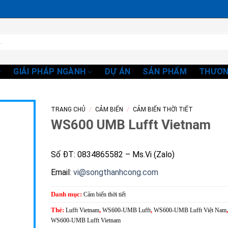
GIẢI PHÁP NGÀNH
DỰ ÁN
SẢN PHẨM
THƯƠN
/
/
TRANG CHỦ
CẢM BIẾN
CẢM BIẾN THỜI TIẾT
WS600 UMB Lufft Vietnam
Số ĐT: 0834865582 – Ms.Vi (Zalo)
Email:
vi@songthanhcong.com
Danh mục:
Cảm biến thời tiết
Thẻ:
Lufft Vietnam
,
WS600-UMB Lufft
,
WS600-UMB Lufft Việt Nam
,
WS600-UMB Lufft Vietnam