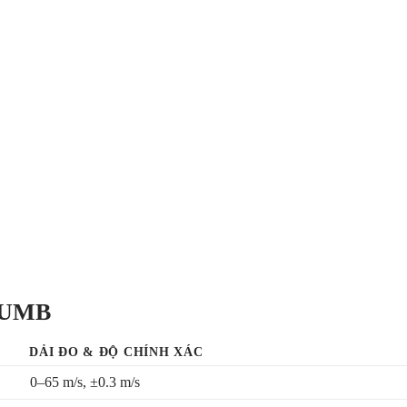
0-UMB
DẢI ĐO & ĐỘ CHÍNH XÁC
0–65 m/s, ±0.3 m/s