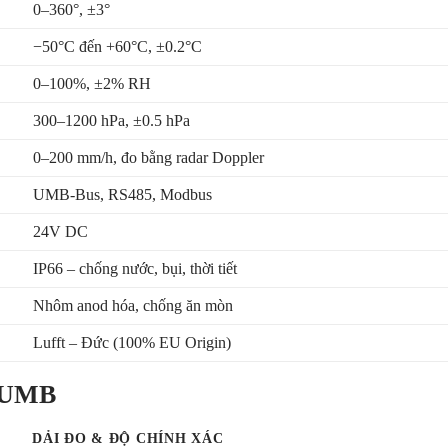
0–360°, ±3°
−50°C đến +60°C, ±0.2°C
0–100%, ±2% RH
300–1200 hPa, ±0.5 hPa
0–200 mm/h, đo bằng radar Doppler
UMB-Bus, RS485, Modbus
24V DC
IP66 – chống nước, bụi, thời tiết
Nhôm anod hóa, chống ăn mòn
Lufft – Đức (100% EU Origin)
0-UMB
DẢI ĐO & ĐỘ CHÍNH XÁC