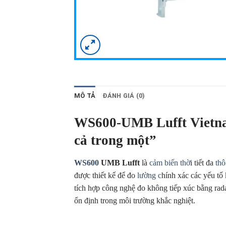
MÔ TẢ
ĐÁNH GIÁ (0)
WS600-UMB Lufft Vietnam
cả trong một”
WS600
UMB Lufft
là
cảm biến thờ
i tiết đa
thô
được thiết kế để đo
lường c
hính xác các yếu tố 
tích hợp công nghệ đo không tiếp xúc bằng rad
ổn định trong môi trường khắc nghiệt.