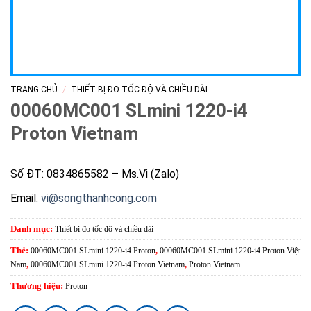
/
TRANG CHỦ
THIẾT BỊ ĐO TỐC ĐỘ VÀ CHIỀU DÀI
00060MC001 SLmini 1220-i4
Proton Vietnam
Số ĐT: 0834865582 – Ms.Vi (Zalo)
Email:
vi@songthanhcong.com
Danh mục:
Thiết bị đo tốc độ và chiều dài
Thẻ:
00060MC001 SLmini 1220-i4 Proton
,
00060MC001 SLmini 1220-i4 Proton Việt
Nam
,
00060MC001 SLmini 1220-i4 Proton Vietnam
,
Proton Vietnam
Thương hiệu:
Proton