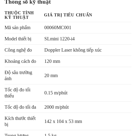
Thông số kỹ thuật
THUỘC TÍNH
GIÁ TRỊ TIÊU CHUẨN
KỸ THUẬT
Mã sản phẩm
00060MC001
Model thiết bị
SLmini 1220-i4
Công nghệ đo
Doppler Laser không tiếp xúc
Khoảng cách đo
120 mm
Độ sâu trường
20 mm
ảnh
Tốc độ đo tối
0.15 m/phút
thiểu
Tốc độ đo tối đa
2000 m/phút
Kích thước thiết
142 x 104 x 53 mm
bị
Trọng lượng
1.5 kg