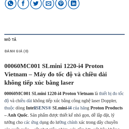
MÔ TẢ
ĐÁNH GIÁ (0)
00060MC001 SLmini 1220-i4 Proton
Vietnam – Máy đo tốc độ và chiều dài
không tiếp xúc bằng laser
00060MC001 SLmini 1220-i4 Proton Vietnam
là
thiết bị đo tốc
độ
và ch
iều dài
không tiếp xúc bằng công nghệ laser Doppler,
thuộc
dòng
Inte
liSENS®
SLmini-
i4
của hãn
g
Proton Products
– Anh Quốc
. Sản phẩm được thiết kế nhỏ gọn, dễ lắp đặt, lý
tưởng cho
các ứng d
ụng đo lư
ờng chính
xác trong dây chuyền