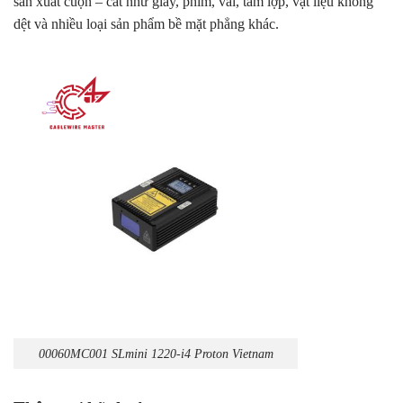
sản xuất cuộn – cắt như giấy, phim, vải, tấm lợp, vật liệu không
dệt và nhiều loại sản phẩm bề mặt phẳng khác.
00060MC001 SLmini 1220-i4 Proton Vietnam