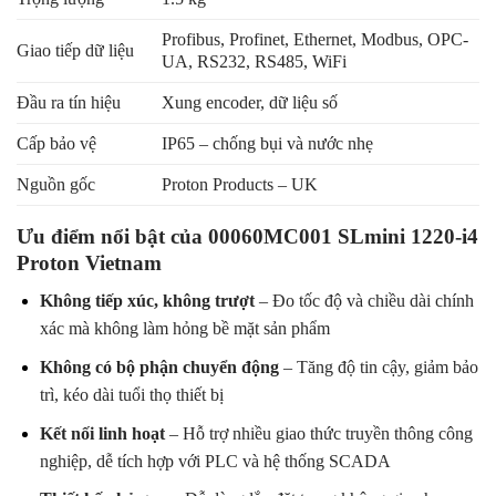
Profibus, Profinet, Ethernet, Modbus, OPC-
Giao tiếp dữ liệu
UA, RS232, RS485, WiFi
Đầu ra tín hiệu
Xung encoder, dữ liệu số
Cấp bảo vệ
IP65 – chống bụi và nước nhẹ
Nguồn gốc
Proton Products – UK
Ưu điểm nổi bật của 00060MC001 SLmini 1220-i4
Proton Vietnam
Không tiếp xúc, không trượt
– Đo tốc độ và chiều dài chính
xác mà không làm hỏng bề mặt sản phẩm
Không có bộ phận chuyển động
– Tăng độ tin cậy, giảm bảo
trì, kéo dài tuổi thọ thiết bị
Kết nối linh hoạt
– Hỗ trợ nhiều giao thức truyền thông công
nghiệp, dễ tích hợp với PLC và hệ thống SCADA