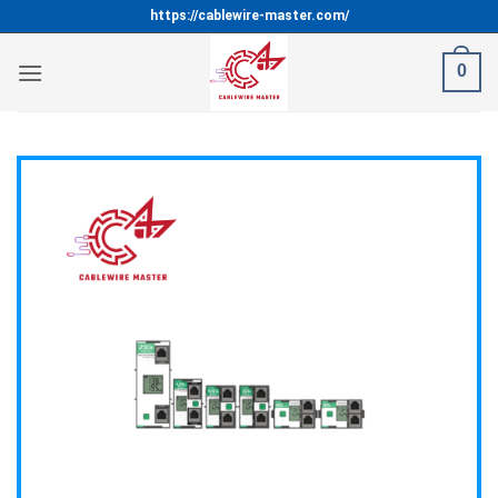
Bỏ
https://cablewire-master.com/
qua
nội
0
dung