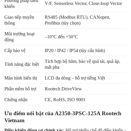
Phương pháp điều
V/F, Sensorless Vector, Close-loop Vector
khiển
Giao tiếp truyền
RS485 (Modbus RTU), CANopen,
thông
Profibus (tùy chọn)
Môi trường hoạt
–10°C đến +50°C
động
Cấp bảo vệ
IP20 / IP42 / IP54 (tùy cấu hình)
Tích hợp bộ hãm, bảo vệ quá tải, quá áp,
Tính năng đặc biệt
mất pha
Màn hình hiển thị
LCD đa dòng – hỗ trợ tiếng Việt
Phần mềm hỗ trợ
Rootech DriveView
Chứng nhận
CE, RoHS, ISO 9001
Ưu điểm nổi bật của A2350-3PSC-125A Rootech
Vietnam
Điều khiển động cơ chính xác
: Hỗ trợ nhiều chế độ điều khiển –