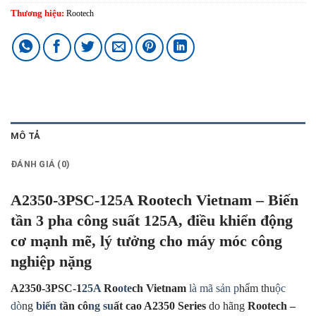
Thương hiệu:
Rootech
MÔ TẢ
ĐÁNH GIÁ (0)
A2350-3PSC-125A Rootech Vietnam – Biến
tần 3 pha công suất 125A, điều khiển động
cơ mạnh mẽ, lý tưởng cho máy móc công
nghiệp nặng
A2350-3PSC-1
25A
Ro
ote
ch Vietnam
là mã sản p
hẩm thu
ộc
dò
ng
biến t
ần cô
ng su
ất cao A2350 Series
do hãng
Rootech –