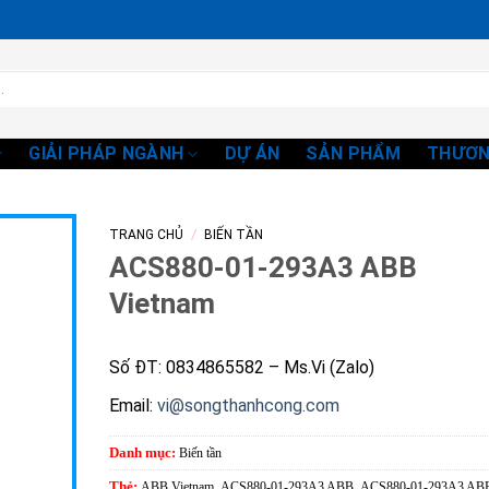
GIẢI PHÁP NGÀNH
DỰ ÁN
SẢN PHẨM
THƯƠN
/
TRANG CHỦ
BIẾN TẦN
ACS880-01-293A3 ABB
Vietnam
Số ĐT: 0834865582 – Ms.Vi (Zalo)
Email:
vi@songthanhcong.com
Danh mục:
Biến tần
Thẻ:
ABB Vietnam
,
ACS880-01-293A3 ABB
,
ACS880-01-293A3 AB