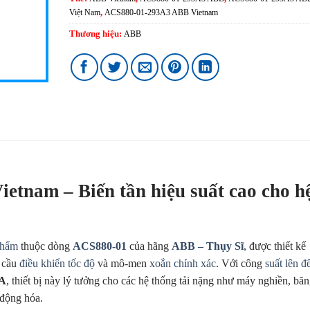
Việt Nam
,
ACS880-01-293A3 ABB Vietnam
Thương hiệu:
ABB
tnam – Biến tần hiệu suất cao cho h
phẩm
thuộc dòng
ACS880-01
của hãng
ABB – Thụy Sĩ
, được thiết kế
 cầu
điều khiển tốc độ
và mô-men
xoắn chính xác
. Với công
suất lên đ
 A
, thiết bị này lý tưởng cho các hệ thống tải nặng như máy nghiền, bă
 động hóa.