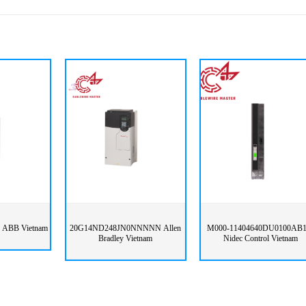
 ABB Vietnam
20G14ND248JN0NNNNN Allen
M000-11404640DU0100AB1
Bradley Vietnam
Nidec Control Vietnam