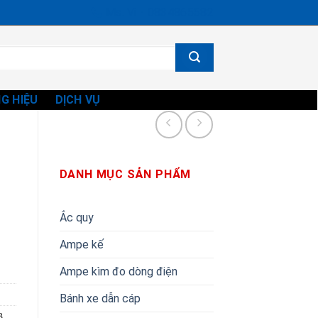
Ms. Vi - 0834865582
G HIỆU
DỊCH VỤ
DANH MỤC SẢN PHẨM
Ắc quy
Ampe kế
Ampe kìm đo dòng điện
Bánh xe dẫn cáp
B