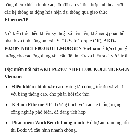
năng điều khiển chính xác, tốc độ cao và tích hợp linh hoạt với
các hệ thống tự động hóa hiện đại thông qua giao thức
Ethernet/IP
.
Với kiến trúc điều khiển kỹ thuật số tiên tiến, khả năng phản hồi
nhanh và tính năng an toàn STO (Safe Torque Off),
AKD-
P02407-NBEI-E000 KOLLMORGEN Vietnam
là lựa chọn lý
tưởng cho các ứng dụng yêu cầu độ tin cậy và hiệu suất vượt trội.
Đặc điểm nổi bật AKD-P02407-NBEI-E000 KOLLMORGEN
Vietnam
Điều khiển chính xác cao
: Vòng lặp dòng, tốc độ và vị trí
với băng thông cao, cho phản hồi tức thời.
Kết nối Ethernet/IP
: Tương thích với các hệ thống mạng
công nghiệp phổ biến, dễ dàng tích hợp.
Phần mềm WorkBench thông minh
: Hỗ trợ auto-tuning, đồ
thị Bode và cấu hình nhanh chóng.