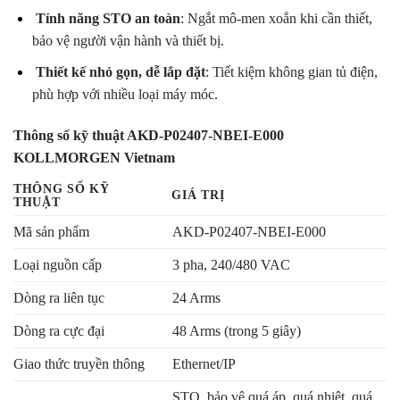
Tính năng STO an toàn
: Ngắt mô-men xoắn khi cần thiết,
bảo vệ người vận hành và thiết bị.
Thiết kế nhỏ gọn, dễ lắp đặt
: Tiết kiệm không gian tủ điện,
phù hợp với nhiều loại máy móc.
Thông số kỹ thuật AKD-P02407-NBEI-E000
KOLLMORGEN Vietnam
THÔNG SỐ KỸ
GIÁ TRỊ
THUẬT
Mã sản phẩm
AKD-P02407-NBEI-E000
Loại nguồn cấp
3 pha, 240/480 VAC
Dòng ra liên tục
24 Arms
Dòng ra cực đại
48 Arms (trong 5 giây)
Giao thức truyền thông
Ethernet/IP
STO, bảo vệ quá áp, quá nhiệt, quá