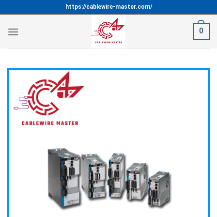
Bỏ
https://cablewire-master.com/
qua
nội
0
dung