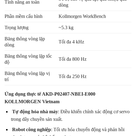
Tính năng an toàn
dòng
Phần mềm cấu hình
Kollmorgen WorkBench
Trọng lượng
~5.3 kg
Băng thông vòng lặp
Tối đa 4 kHz
dòng
Băng thông vòng lặp tốc
Tối đa 800 Hz
độ
Băng thông vòng lặp vị
Tối đa 250 Hz
trí
Ứng dụng thực tế AKD-P02407-NBEI-E000
KOLLMORGEN Vietnam
Tự động hóa nhà máy
: Điều khiển chính xác động cơ servo
trong dây chuyền sản xuất.
Robot công nghiệp
: Tối ưu hóa chuyển động và phản hồi