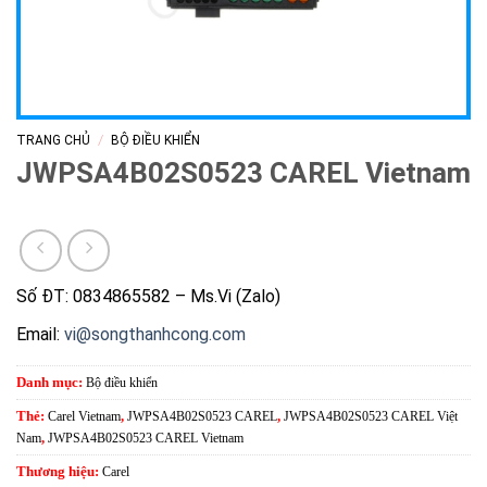
/
TRANG CHỦ
BỘ ĐIỀU KHIỂN
JWPSA4B02S0523 CAREL Vietnam
Số ĐT: 0834865582 – Ms.Vi (Zalo)
Email:
vi@songthanhcong.com
Danh mục:
Bộ điều khiển
Thẻ:
Carel Vietnam
,
JWPSA4B02S0523 CAREL
,
JWPSA4B02S0523 CAREL Việt
Nam
,
JWPSA4B02S0523 CAREL Vietnam
Thương hiệu:
Carel