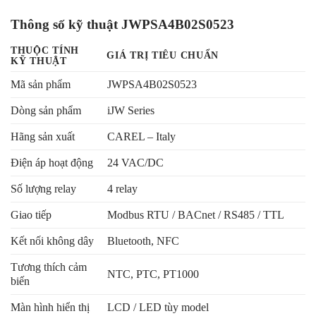
Thông số kỹ thuật JWPSA4B02S0523
THUỘC TÍNH
GIÁ TRỊ TIÊU CHUẨN
KỸ THUẬT
Mã sản phẩm
JWPSA4B02S0523
Dòng sản phẩm
iJW Series
Hãng sản xuất
CAREL – Italy
Điện áp hoạt động
24 VAC/DC
Số lượng relay
4 relay
Giao tiếp
Modbus RTU / BACnet / RS485 / TTL
Kết nối không dây
Bluetooth, NFC
Tương thích cảm
NTC, PTC, PT1000
biến
Màn hình hiển thị
LCD / LED tùy model