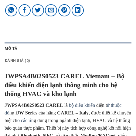
MÔ TẢ
ĐÁNH GIÁ (0)
JWPSA4B02S0523 CAREL Vietnam – Bộ
điều khiển điện lạnh thông minh cho hệ
thống HVAC và kho lạnh
JWPSA4B02S0523 CAREL
là
bộ điều khiển
điện t
ử thuộc
dò
ng
iJW Series
của hãng
CAREL – Italy
, được thiết kế chuyên
biệt ch
o các ứn
g dụng trong ngành điện lạnh, HVAC và hệ thống
bảo quản thực phẩm. Thiết bị này tích hợp công nghệ kết nối hiện
đại như
Bluetooth
,
NFC
, và giao thức
Modbus/BACnet
, giúp