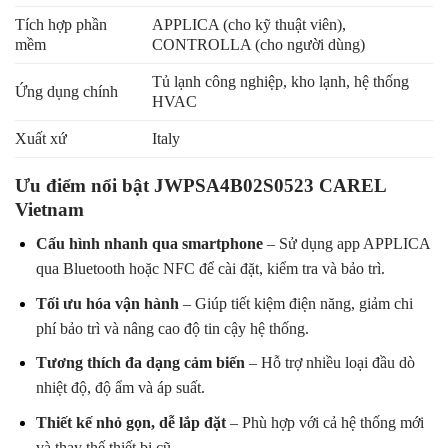
Tích hợp phần
APPLICA (cho kỹ thuật viên),
mềm
CONTROLLA (cho người dùng)
Tủ lạnh công nghiệp, kho lạnh, hệ thống
Ứng dụng chính
HVAC
Xuất xứ
Italy
Ưu điểm nổi bật JWPSA4B02S0523 CAREL
Vietnam
Cấu hình nhanh qua smartphone
– Sử dụng app APPLICA
qua Bluetooth hoặc NFC để cài đặt, kiểm tra và bảo trì.
Tối ưu hóa vận hành
– Giúp tiết kiệm điện năng, giảm chi
phí bảo trì và nâng cao độ tin cậy hệ thống.
Tương thích đa dạng cảm biến
– Hỗ trợ nhiều loại đầu dò
nhiệt độ, độ ẩm và áp suất.
Thiết kế nhỏ gọn, dễ lắp đặt
– Phù hợp với cả hệ thống mới
và thay thế thiết bị cũ.