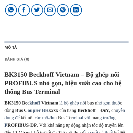
MÔ TẢ
ĐÁNH GIÁ (0)
BK3150 Beckhoff Vietnam – Bộ ghép nối
PROFIBUS nhỏ gọn, hiệu suất cao cho hệ
thống Bus Terminal
BK3150 Be
ckhoff
Vietnam
l
à bộ ghép nố
i bus n
hỏ gọn thuộ
c
dòng
Bus C
oupler BK
xxxx
của hãng
Beckhoff – Đức
, ch
uyên
dùng để
kết nố
i các mô-đun
Bus Ter
minal với
mạn
g trường
P
ROFIBUS-DP
. Với khả năng tự động nhận tốc độ truyền lên
đến 12 Mbaud, hỗ trợ tối đa 255 mô-đun đ
ầu cuối và thiết
kế tiết