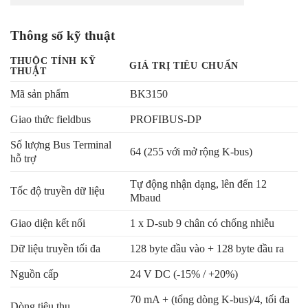
Thông số kỹ thuật
THUỘC TÍNH KỸ
GIÁ TRỊ TIÊU CHUẨN
THUẬT
Mã sản phẩm
BK3150
Giao thức fieldbus
PROFIBUS-DP
Số lượng Bus Terminal
64 (255 với mở rộng K-bus)
hỗ trợ
Tự động nhận dạng, lên đến 12
Tốc độ truyền dữ liệu
Mbaud
Giao diện kết nối
1 x D-sub 9 chân có chống nhiễu
Dữ liệu truyền tối đa
128 byte đầu vào + 128 byte đầu ra
Nguồn cấp
24 V DC (-15% / +20%)
70 mA + (tổng dòng K-bus)/4, tối đa
Dòng tiêu thụ