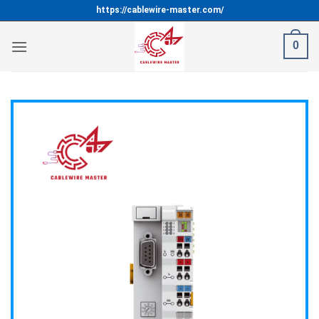
Bỏ
https://cablewire-master.com/
qua
nội
0
dung