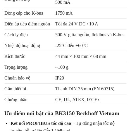
500 mA
Dòng cấp cho K-bus
1750 mA
Điện áp tiếp điểm nguồn
Tối đa 24 V DC / 10 A
Cách ly điện
500 V giữa nguồn, fieldbus và K-bus
Nhiệt độ hoạt động
-25°C đến +60°C
Kích thước
44 mm × 100 mm × 68 mm
Trọng lượng
~100 g
Chuẩn bảo vệ
IP20
Gắn thiết bị
Thanh DIN 35 mm (EN 60715)
Chứng nhận
CE, UL, ATEX, IECEx
Ưu điểm nổi bật của BK3150 Beckhoff Vietnam
Kết nối PROFIBUS tốc độ cao
– Tự động nhận tốc độ
truyền, hỗ trợ lên đến 12 Mbaud