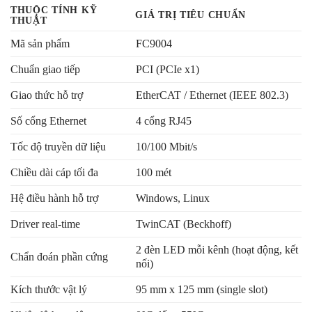
THUỘC TÍNH KỸ
GIÁ TRỊ TIÊU CHUẨN
THUẬT
Mã sản phẩm
FC9004
Chuẩn giao tiếp
PCI (PCIe x1)
Giao thức hỗ trợ
EtherCAT / Ethernet (IEEE 802.3)
Số cổng Ethernet
4 cổng RJ45
Tốc độ truyền dữ liệu
10/100 Mbit/s
Chiều dài cáp tối đa
100 mét
Hệ điều hành hỗ trợ
Windows, Linux
Driver real-time
TwinCAT (Beckhoff)
2 đèn LED mỗi kênh (hoạt động, kết
Chẩn đoán phần cứng
nối)
Kích thước vật lý
95 mm x 125 mm (single slot)