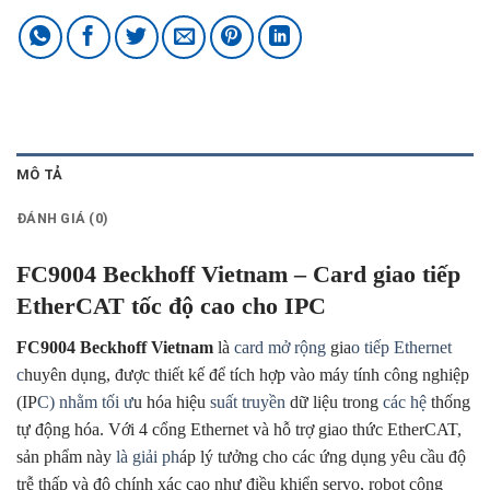
MÔ TẢ
ĐÁNH GIÁ (0)
FC9004 Beckhoff Vietnam – Card giao tiếp
EtherCAT tốc độ cao cho IPC
FC9004 Beckhoff Vietnam
là
card mở rộng
gia
o tiếp Ethernet
c
huyên dụng, được thiết kế để tích hợp vào máy tính công nghiệp
(IP
C) nhằm tối ư
u hóa hiệu
suất truyền
dữ liệu trong
các hệ
thống
tự động hóa. Với 4 cổng Ethernet và hỗ trợ giao thức EtherCAT,
sản phẩm này
là giải ph
áp lý tưởng cho các ứng dụng yêu cầu độ
trễ thấp và độ chính xác cao như điều khiển servo, robot công