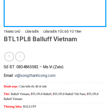
/
/
TRANG CHỦ
CẢM BIẾN
CẢM BIẾN TỐC ĐỘ TỪ TÍNH
BTL1PL8 Balluff Vietnam
Số ĐT: 0834865582 – Ms.Vi (Zalo)
Email:
vi@songthanhcong.com
Danh mục:
Cảm biến tốc độ từ tính
Thẻ:
Balluff Vietnam
,
BTL1PL8 Balluff
,
BTL1PL8 Balluff Việt Nam
,
BTL1PL8
Balluff Vietnam
Thương hiệu:
BALLUFF