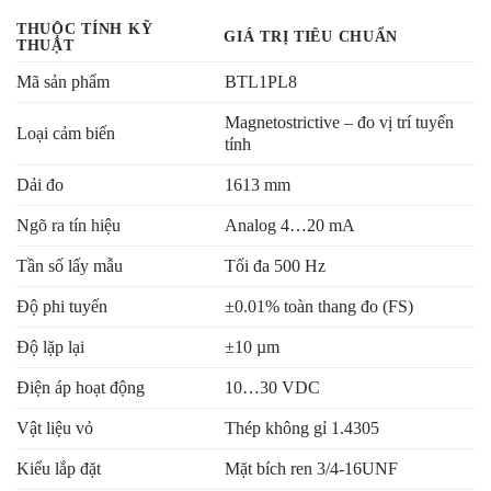
THUỘC TÍNH KỸ
GIÁ TRỊ TIÊU CHUẨN
THUẬT
Mã sản phẩm
BTL1PL8
Magnetostrictive – đo vị trí tuyến
Loại cảm biến
tính
Dải đo
1613 mm
Ngõ ra tín hiệu
Analog 4…20 mA
Tần số lấy mẫu
Tối đa 500 Hz
Độ phi tuyến
±0.01% toàn thang đo (FS)
Độ lặp lại
±10 µm
Điện áp hoạt động
10…30 VDC
Vật liệu vỏ
Thép không gỉ 1.4305
Kiểu lắp đặt
Mặt bích ren 3/4-16UNF