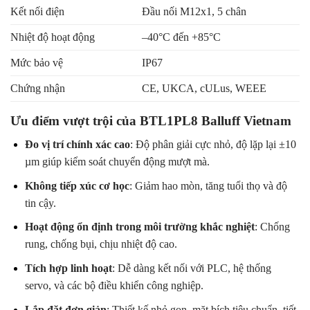
Kết nối điện
Đầu nối M12x1, 5 chân
Nhiệt độ hoạt động
–40°C đến +85°C
Mức bảo vệ
IP67
Chứng nhận
CE, UKCA, cULus, WEEE
Ưu điểm vượt trội của BTL1PL8 Balluff Vietnam
Đo vị trí chính xác cao
: Độ phân giải cực nhỏ, độ lặp lại ±10
µm giúp kiểm soát chuyển động mượt mà.
Không tiếp xúc cơ học
: Giảm hao mòn, tăng tuổi thọ và độ
tin cậy.
Hoạt động ổn định trong môi trường khắc nghiệt
: Chống
rung, chống bụi, chịu nhiệt độ cao.
Tích hợp linh hoạt
: Dễ dàng kết nối với PLC, hệ thống
servo, và các bộ điều khiển công nghiệp.
Lắp đặt đơn giản
: Thiết kế nhỏ gọn, mặt bích tiêu chuẩn, tiết